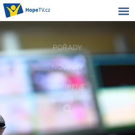
POŘADY
NOVINKY
OBLÍBENÉ