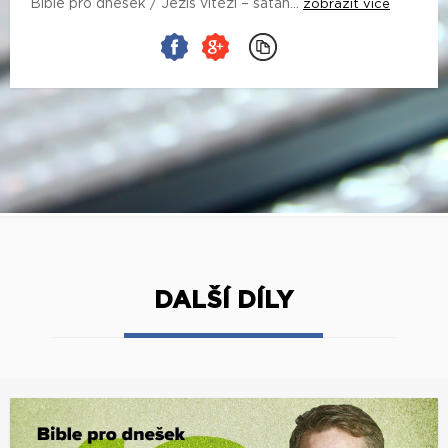
Bible pro dnešek / Ježíš vítězí – satan...
zobrazit více
DALŠÍ DÍLY