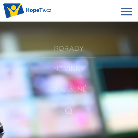
POŘADY
NOVINKY
OBLÍBENÉ