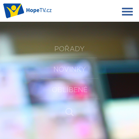
POŘADY
NOVINKY
OBLÍBENÉ