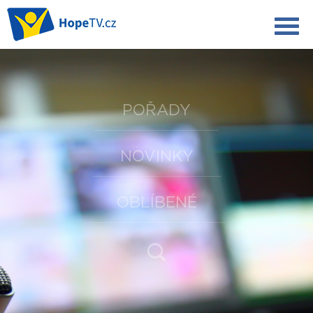
POŘADY
NOVINKY
OBLÍBENÉ