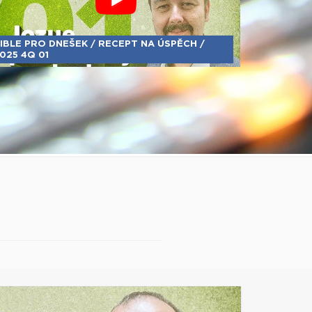
IBLE PRO DNEŠEK / RECEPT NA ÚSPĚCH /
025 4Q 01