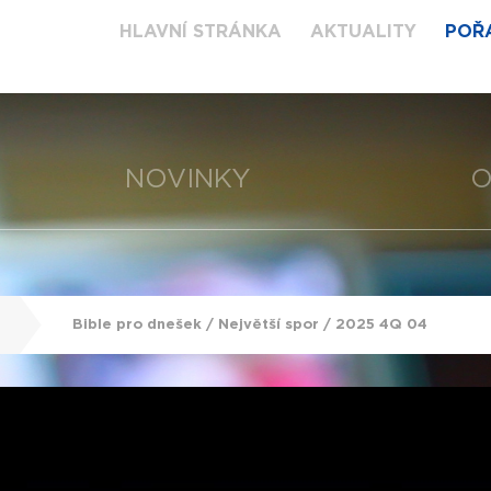
HLAVNÍ STRÁNKA
AKTUALITY
POŘ
NOVINKY
O
Bible pro dnešek / Největší spor / 2025 4Q 04