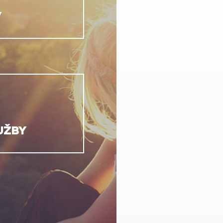
V
UŽBY