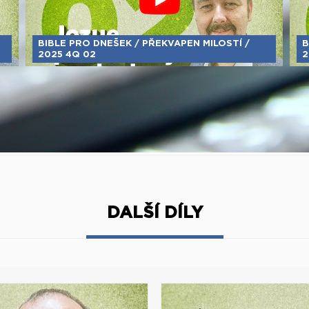
BIBLE PRO DNEŠEK / PŘEKVAPEN MILOSTÍ /
B
2025 4Q 02
2
DALŠÍ DÍLY