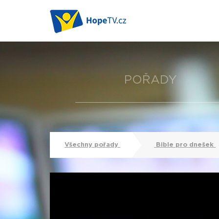
POŘADY
Všechny pořady
Bible pro dnešek