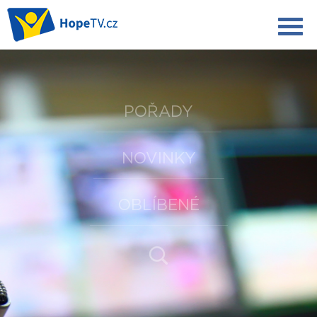
POŘADY
NOVINKY
OBLÍBENÉ