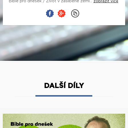
Bible pro dnešek / Život v zaslíbené zemi...
zobrazit více
DALŠÍ DÍLY