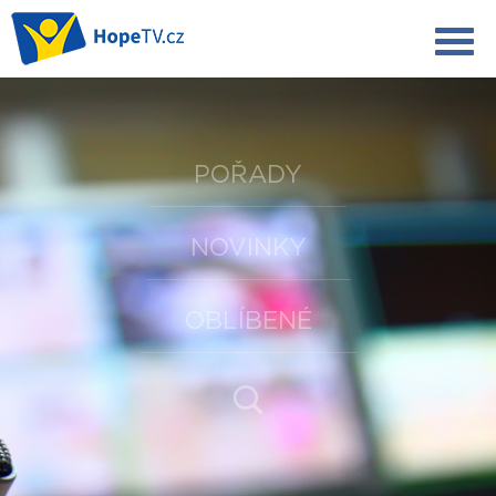
POŘADY
NOVINKY
OBLÍBENÉ