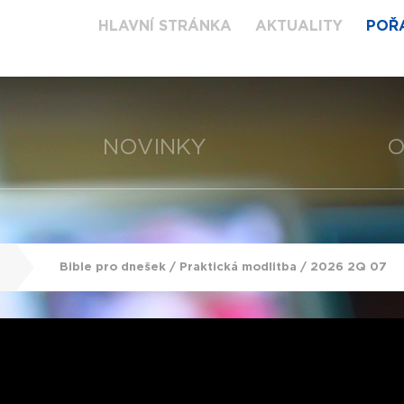
HLAVNÍ STRÁNKA
AKTUALITY
POŘ
NOVINKY
O
Bible pro dnešek / Praktická modlitba / 2026 2Q 07