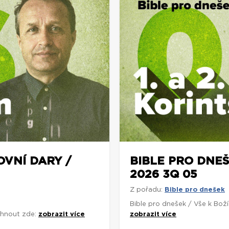
OVNÍ DARY /
BIBLE PRO DNEŠ
2026 3Q 05
Z pořadu:
Bible pro dnešek
Bible pro dnešek / Vše k Bož
áhnout zde:
zobrazit více
zobrazit více