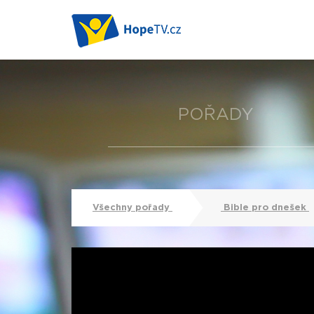
POŘADY
Všechny pořady
Bible pro dnešek