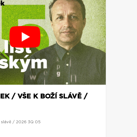
EK / VŠE K BOŽÍ SLÁVĚ /
í slávě / 2026 3Q 05