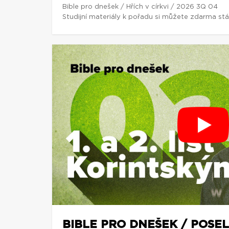
Bible pro dnešek / Hřích v církvi / 2026 3Q 04
Studijní materiály k pořadu si můžete zdarma st
BIBLE PRO DNEŠEK / POSEL