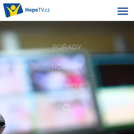
POŘADY
NOVINKY
OBLÍBENÉ