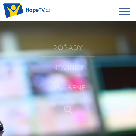
POŘADY
NOVINKY
OBLÍBENÉ