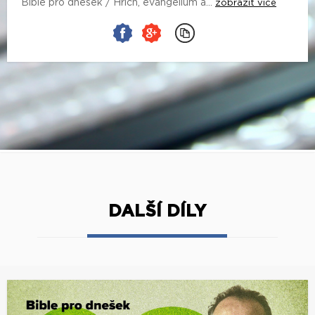
Bible pro dnešek / Hřích, evangelium a...
zobrazit více
DALŠÍ DÍLY