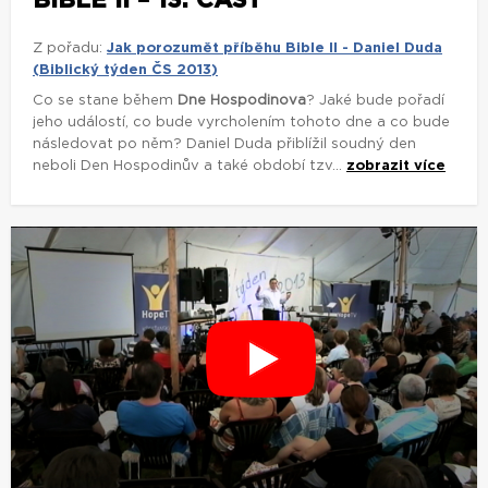
BIBLE II – 13. ČÁST
Z pořadu:
Jak porozumět příběhu Bible II - Daniel Duda
(Biblický týden ČS 2013)
Co se stane během
Dne Hospodinova
? Jaké bude pořadí
jeho událostí, co bude vyrcholením tohoto dne a co bude
následovat po něm? Daniel Duda přiblížil soudný den
neboli Den Hospodinův a také období tzv...
zobrazit více