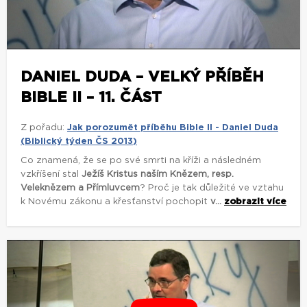
DANIEL DUDA – VELKÝ PŘÍBĚH
BIBLE II – 11. ČÁST
Z pořadu:
Jak porozumět příběhu Bible II - Daniel Duda
(Biblický týden ČS 2013)
Co znamená, že se po své smrti na kříži a následném
vzkříšení stal
Ježíš Kristus naším Knězem, resp.
Veleknězem a Přímluvcem
? Proč je tak důležité ve vztahu
k Novému zákonu a křesťanství pochopit
v...
zobrazit více