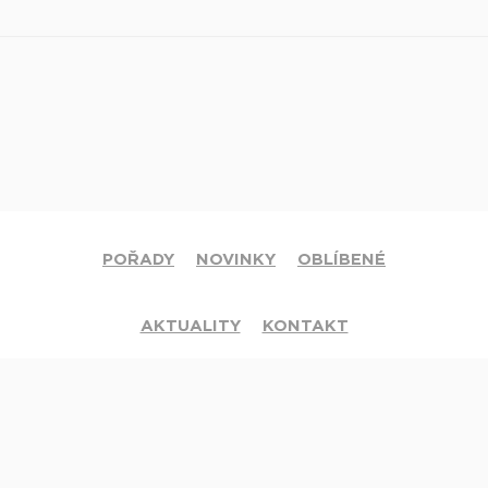
POŘADY
NOVINKY
OBLÍBENÉ
AKTUALITY
KONTAKT
© 2020 Církev adventistů s.d. Všechna práva vyhrazena.