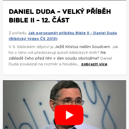
DANIEL DUDA – VELKÝ PŘÍBĚH
BIBLE II – 12. ČÁST
Z pořadu:
Jak porozumět příběhu Bible II - Daniel Duda
(Biblický týden ČS 2013)
V 6. biblickém dějství je
Ježíš Kristus naším Soudcem
. Jak
ho v této roli představují autoři biblických knih?
Na
základě čeho před ním v den soudu obstojíme?
Daniel
Duda poukázal na rozměr a hloubku...
zobrazit více