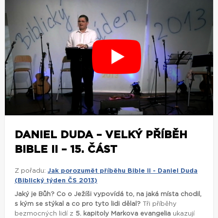
DANIEL DUDA – VELKÝ PŘÍBĚH
BIBLE II – 15. ČÁST
Z pořadu:
Jak porozumět příběhu Bible II - Daniel Duda
(Biblický týden ČS 2013)
Jaký je Bůh? Co o Ježíši vypovídá to, na jaká místa chodil,
s kým se stýkal a co pro tyto lidi dělal?
Tři příběhy
bezmocných lidí z
5. kapitoly Markova evangelia
ukazují