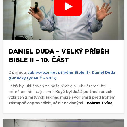
DANIEL DUDA – VELKÝ PŘÍBĚH
BIBLE II – 10. ČÁST
Z pořadu:
Jak porozumět příběhu Bible II - Daniel Duda
(Biblický týden ČS 2013)
Ježíš byl ukřižován za naše hříchy. V Bibli čteme, že
odměnou hříchu je smrt.
Když byl Ježíš po třech dnech
vzkříšen z mrtvých, jak nás může svojí smrtí před Bohem
zástupně ospravedlnit, učinit nevinnými...
zobrazit více