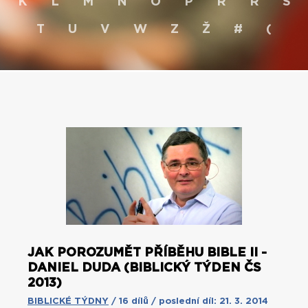
K
L
M
N
O
P
R
Ř
S
T
U
V
W
Z
Ž
#
(
JAK POROZUMĚT PŘÍBĚHU BIBLE II -
DANIEL DUDA (BIBLICKÝ TÝDEN ČS
2013)
BIBLICKÉ TÝDNY
/ 16 dílů / poslední díl: 21. 3. 2014