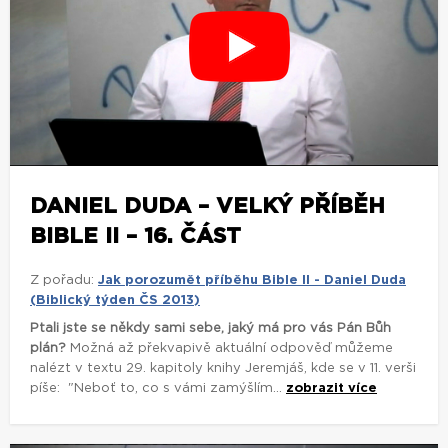
DANIEL DUDA – VELKÝ PŘÍBĚH
BIBLE II – 16. ČÁST
Z pořadu:
Jak porozumět příběhu Bible II - Daniel Duda
(Biblický týden ČS 2013)
Ptali jste se někdy sami sebe, jaký má pro vás Pán Bůh
plán?
Možná až překvapivě aktuální odpověď můžeme
nalézt v textu 29. kapitoly knihy Jeremjáš, kde se v 11. verši
píše: "Neboť to, co s vámi zamýšlím...
zobrazit více