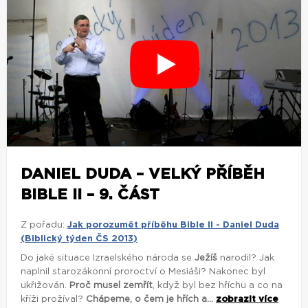
DANIEL DUDA – VELKÝ PŘÍBĚH
BIBLE II – 9. ČÁST
Z pořadu:
Jak porozumět příběhu Bible II - Daniel Duda
(Biblický týden ČS 2013)
Do jaké situace Izraelského národa se
Ježíš
narodil? Jak
naplnil starozákonní proroctví o Mesiáši? Nakonec byl
ukřižován.
Proč musel zemřít
, když byl bez hříchu a co na
kříži prožíval?
Chápeme, o čem je hřích a...
zobrazit více