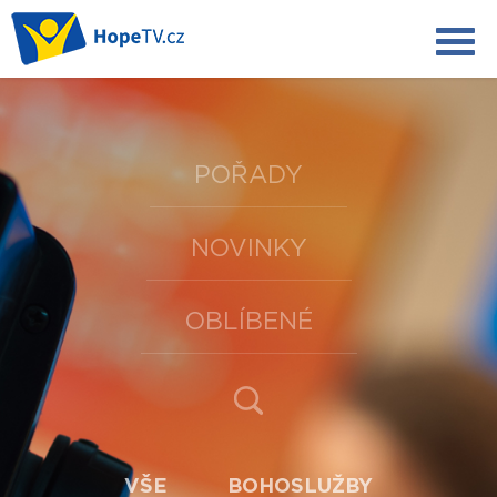
POŘADY
NOVINKY
OBLÍBENÉ
VŠE
BOHOSLUŽBY