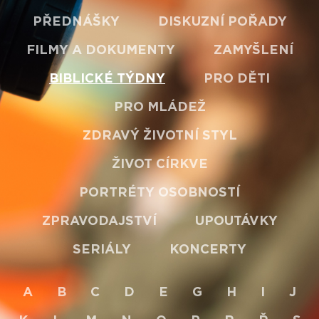
PŘEDNÁŠKY
DISKUZNÍ POŘADY
FILMY A DOKUMENTY
ZAMYŠLENÍ
BIBLICKÉ TÝDNY
PRO DĚTI
PRO MLÁDEŽ
ZDRAVÝ ŽIVOTNÍ STYL
ŽIVOT CÍRKVE
PORTRÉTY OSOBNOSTÍ
ZPRAVODAJSTVÍ
UPOUTÁVKY
SERIÁLY
KONCERTY
A
B
C
D
E
G
H
I
J