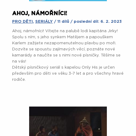
AHOJ, NÁMOŘNÍCI!
PRO DĚTI
,
SERIÁLY
/ 11 dílů / poslední díl: 6. 2. 2023
Ahoj, námořníci! Vítejte na palubě lodi kapitána Jirky!
Spolu s ním, s jeho synkem Matějem a papouškem
Karlem zažijete nezapomenutelnou plavbu po moři.
Dozvíte se spoustu zajímavých věcí, poznáte nové
kamarády a naučíte se s nimi nové písničky. Těšíme se
na vás!
Dětský písničkový seriál s kapelou Only His je určen
především pro děti ve věku 3-7 let a pro všechny hravé
rodiče.