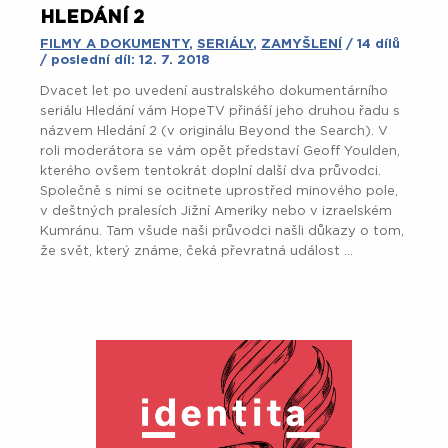
HLEDÁNÍ 2
FILMY A DOKUMENTY
,
SERIÁLY
,
ZAMYŠLENÍ
/ 14 dílů
/ poslední díl: 12. 7. 2018
Dvacet let po uvedení australského dokumentárního
seriálu Hledání vám HopeTV přináší jeho druhou řadu s
názvem Hledání 2 (v originálu Beyond the Search). V
roli moderátora se vám opět představí Geoff Youlden,
kterého ovšem tentokrát doplní další dva průvodci.
Společně s nimi se ocitnete uprostřed minového pole,
v deštných pralesích Jižní Ameriky nebo v izraelském
Kumránu. Tam všude naši průvodci našli důkazy o tom,
že svět, který známe, čeká převratná událost ...