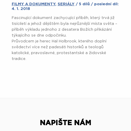
FILMY A DOKUMENTY
,
SERIÁLY
/ 5 dílů / poslední díl:
4. 1. 2018
Fascinující dokument zachycující příběh, který trvá již
tisíciletí a jehož dějištěm byla nejrůznější místa světa –
příběh výkladu jednoho z desatera Božích přikázání
týkajícího se dne odpočinku.
Průvodcem je herec Hal Holbrook, kterého doplní
svědectví více než padesáti historiků a teologů
katolické, pravoslavné, protestantské a židovské
tradice.
NAPIŠTE NÁM