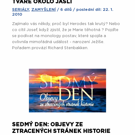
TVÁRE OKOLO JASLÍ
SERIÁLY
,
ZAMYŠLENÍ
/ 6 dílů / poslední díl: 22. 1.
2010
Zajímalo vás někdy, proč byl Herodes tak krutý? Nebo
co cítil Josef, když zjistil, že je Marie těhotná ? Pojďte
se podívat na monology postav, které spojila a
ovlivnila mimořádná událost - narození Ježíše.
Pořadem provází Richard Stenbakken.
SEDMÝ DEN: OBJEVY ZE
ZTRACENÝCH STRÁNEK HISTORIE