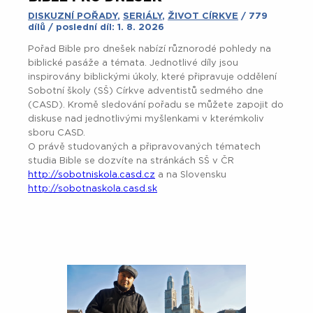
DISKUZNÍ POŘADY
,
SERIÁLY
,
ŽIVOT CÍRKVE
/ 779
dílů / poslední díl: 1. 8. 2026
Pořad Bible pro dnešek nabízí různorodé pohledy na
biblické pasáže a témata. Jednotlivé díly jsou
inspirovány biblickými úkoly, které připravuje oddělení
Sobotní školy (SŠ) Církve adventistů sedmého dne
(CASD). Kromě sledování pořadu se můžete zapojit do
diskuse nad jednotlivými myšlenkami v kterémkoliv
sboru CASD.
O právě studovaných a připravovaných tématech
studia Bible se dozvíte na stránkách SŠ v ČR
http://sobotniskola.casd.cz
a na Slovensku
http://sobotnaskola.casd.sk