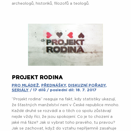
archeologů, historiků, filozofů a teologů.
PROJEKT RODINA
PRO MLÁDEŽ
,
PŘEDNÁŠKY
,
DISKUZNÍ POŘADY
,
SERIÁLY
/ 17 dílů / poslední díl: 18. 7. 2017
“Projekt rodina“ reaguje na fakt, kdy statistiky ukazují,
že šťastných manželství není v České republice mnoho.
Každé druhé se rozvádí a o těch co spolu zůstávají
nejde vždy říci, že jsou spokojení. Co je to chození a
jaké má fáze? Jak si vybrat toho pravého, tu pravou?
Jak se zachovat, když do vztahu nepříjemně zasahuje