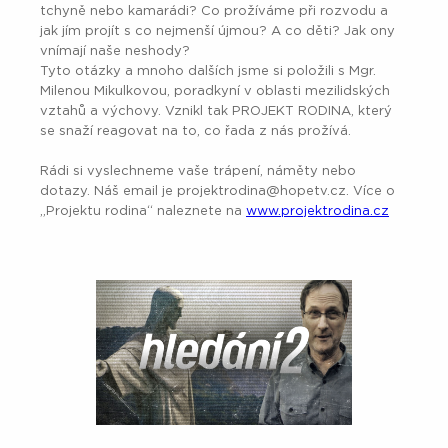
tchyně nebo kamarádi? Co prožíváme při rozvodu a
jak jím projít s co nejmenší újmou? A co děti? Jak ony
vnímají naše neshody?
Tyto otázky a mnoho dalších jsme si položili s Mgr.
Milenou Mikulkovou, poradkyní v oblasti mezilidských
vztahů a výchovy. Vznikl tak PROJEKT RODINA, který
se snaží reagovat na to, co řada z nás prožívá.
Rádi si vyslechneme vaše trápení, náměty nebo
dotazy. Náš email je projektrodina@hopetv.cz. Více o
„Projektu rodina“ naleznete na
www.projektrodina.cz