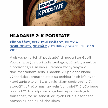
HĽADANIE 2: K PODSTATE
PŘEDNÁŠKY
,
DISKUZNÍ POŘADY
,
FILMY A
DOKUMENTY
,
SERIÁLY
/ 23 dílů / poslední díl: 7. 10.
2019
V diskusnej relácii „K podstate“ si moderátor Geoff
Youlden pozýva do štúdia teológov, učiteľov, umelcov
a podrobnejšie sa venujú témam zachyteným v
dokumentárnom seriáli Hľadanie 2. Spoločne hľadajú
východiská uprostred stále sa prehlbujúcich kríz, tých,
ktoré zúria okolo nás, aj v nás. „Kam speje svet v 21.
storočí?“, „Prečo musí tak veľa ľudí trpieť?“ či „Čo bude
po smrti?“. Ich odpovede vychádzajú z vlastných
skúsenosti, zo skúsenosti druhých ľudí a z osobného
poznania Boha a Božieho slova.