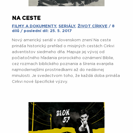
NA CESTE
FILMY A DOKUMENTY
,
SERIÁLY
,
ŽIVOT CÍRKVE
/ 8
dílů / poslední díl: 25. 5. 2017
Nový americký seriál v slovenskom znení Na ceste
prináša historický prehľad o misijných cestách Cirkvi
adventistov siedmeho dňa. Mapuje jej vývoj od
počiatočného hľadania prorockého oznámení Biblie,
cez rozmach biblického poznania a šírenia evanjelia
najmodernejšími prostriedkami až do nedávnej
minulosti. Je svedectvom toho, že každá doba prináša
Cirkvi nové špecifické výzvy.