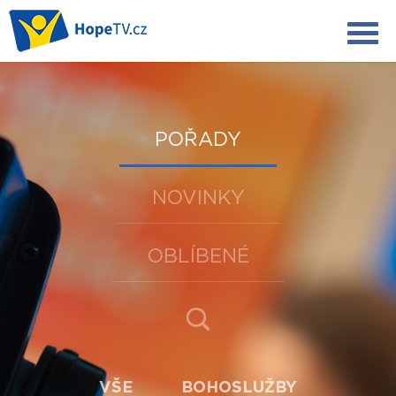
POŘADY
NOVINKY
OBLÍBENÉ
VŠE
BOHOSLUŽBY