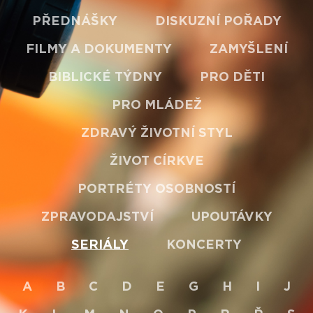
PŘEDNÁŠKY
DISKUZNÍ POŘADY
FILMY A DOKUMENTY
ZAMYŠLENÍ
BIBLICKÉ TÝDNY
PRO DĚTI
PRO MLÁDEŽ
ZDRAVÝ ŽIVOTNÍ STYL
ŽIVOT CÍRKVE
PORTRÉTY OSOBNOSTÍ
ZPRAVODAJSTVÍ
UPOUTÁVKY
SERIÁLY
KONCERTY
A
B
C
D
E
G
H
I
J