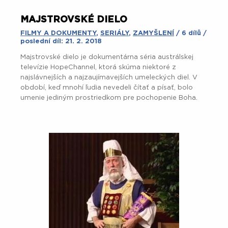
MAJSTROVSKÉ DIELO
FILMY A DOKUMENTY
,
SERIÁLY
,
ZAMYŠLENÍ
/ 6 dílů /
poslední díl: 21. 2. 2018
Majstrovské dielo je dokumentárna séria austrálskej
televízie HopeChannel, ktorá skúma niektoré z
najslávnejších a najzaujímavejších umeleckých diel. V
období, keď mnohí ľudia nevedeli čítať a písať, bolo
umenie jediným prostriedkom pre pochopenie Boha.