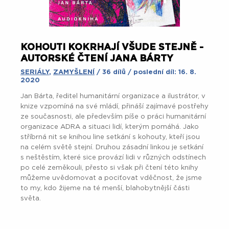
KOHOUTI KOKRHAJÍ VŠUDE STEJNĚ -
AUTORSKÉ ČTENÍ JANA BÁRTY
SERIÁLY
,
ZAMYŠLENÍ
/ 36 dílů / poslední díl: 16. 8.
2020
Jan Bárta, ředitel humanitární organizace a ilustrátor, v
knize vzpomíná na své mládí, přináší zajímavé postřehy
ze současnosti, ale především píše o práci humanitární
organizace ADRA a situaci lidí, kterým pomáhá. Jako
stříbrná nit se knihou line setkání s kohouty, kteří jsou
na celém světě stejní. Druhou zásadní linkou je setkání
s neštěstím, které sice provází lidi v různých odstínech
po celé zeměkouli, přesto si však při čtení této knihy
můžeme uvědomovat a pociťovat vděčnost, že jsme
to my, kdo žijeme na té menší, blahobytnější části
světa.