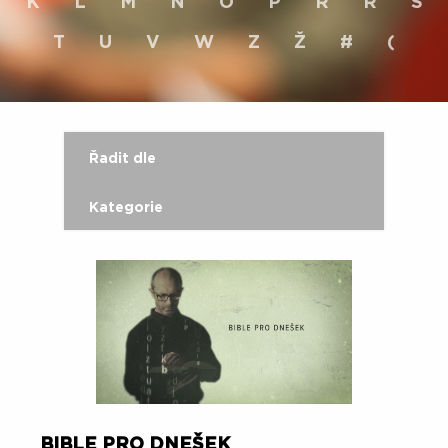
K
L
M
N
O
P
R
Ř
S
T
U
V
W
Z
Ž
#
(
Řadit dle
Kategorie
BIBLE PRO DNEŠEK