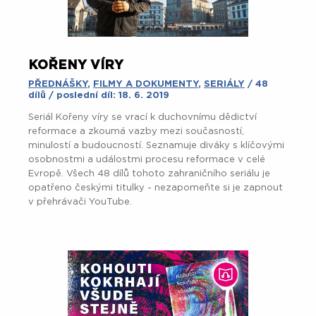
KOŘENY VÍRY
PŘEDNÁŠKY
,
FILMY A DOKUMENTY
,
SERIÁLY
/ 48
dílů / poslední díl: 18. 6. 2019
Seriál Kořeny víry se vrací k duchovnímu dědictví
reformace a zkoumá vazby mezi současností,
minulostí a budoucností. Seznamuje diváky s klíčovými
osobnostmi a událostmi procesu reformace v celé
Evropě. Všech 48 dílů tohoto zahraničního seriálu je
opatřeno českými titulky - nezapomeňte si je zapnout
v přehrávači YouTube.