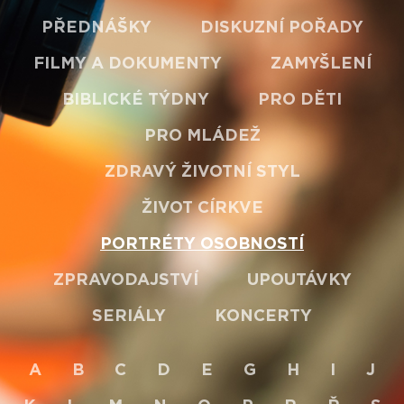
PŘEDNÁŠKY
DISKUZNÍ POŘADY
FILMY A DOKUMENTY
ZAMYŠLENÍ
BIBLICKÉ TÝDNY
PRO DĚTI
PRO MLÁDEŽ
ZDRAVÝ ŽIVOTNÍ STYL
ŽIVOT CÍRKVE
PORTRÉTY OSOBNOSTÍ
ZPRAVODAJSTVÍ
UPOUTÁVKY
SERIÁLY
KONCERTY
A
B
C
D
E
G
H
I
J