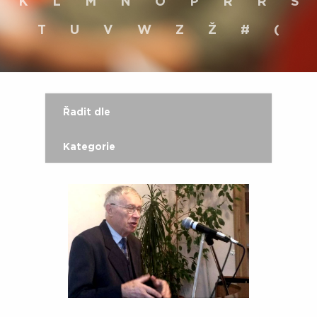
K
L
M
N
O
P
R
Ř
S
T
U
V
W
Z
Ž
#
(
Řadit dle
Kategorie