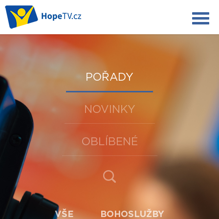
POŘADY
NOVINKY
OBLÍBENÉ
VŠE
BOHOSLUŽBY