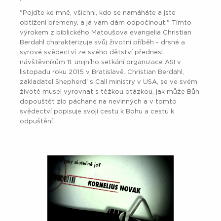
"Pojďte ke mně, všichni, kdo se namáháte a jste
obtíženi břemeny, a já vám dám odpočinout." Tímto
výrokem z biblického Matoušova evangelia Christian
Berdahl charakterizuje svůj životní příběh - drsné a
syrové svědectví ze svého dětství přednesl
návštěvníkům 11. unijního setkání organizace ASI v
listopadu roku 2015 v Bratislavě. Christian Berdahl,
zakladatel Shepherd' s Call ministry v USA, se ve svém
životě musel vyrovnat s těžkou otázkou, jak může Bůh
dopouštět zlo páchané na nevinných a v tomto
svědectví popisuje svojí cestu k Bohu a cestu k
odpuštění.