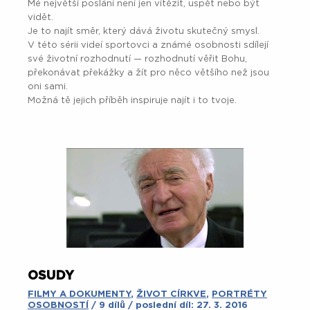
Mé největší poslání není jen vítězit, uspět nebo být
vidět.
Je to najít směr, který dává životu skutečný smysl.
V této sérii videí sportovci a známé osobnosti sdílejí
své životní rozhodnutí — rozhodnutí věřit Bohu,
překonávat překážky a žít pro něco většího než jsou
oni sami.
Možná tě jejich příběh inspiruje najít i to tvoje.
OSUDY
FILMY A DOKUMENTY
,
ŽIVOT CÍRKVE
,
PORTRÉTY
OSOBNOSTÍ
/ 9 dílů / poslední díl: 27. 3. 2016