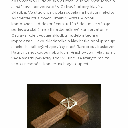
absolventkou Lidové školy umění v Třinci. Vystudovala
Janáčkovu konzervatoř v Ostravě, obory klavír a
skladba. Ve studiu pak pokračovala na hudební fakultě
Akademie múzických umění v Praze v oboru
kompozice. Od dokončení studií až dosud se věnuje
pedagogické činnosti na Janáčkově konzervatoři v
Ostravě, kde vyučuje skladbu, hudební teorii a
improvizaci. Jako skladatelka a klavíristka spolupracuje
s několika sólovými zpěváky např. Barborou Jiráskovou,
Patricií Janečkovou nebo Ivem Hrachovcem. Hlavně ale
vede vlastní pěvecký sbor v Třinci, se kterým má za
sebou nespočet koncertních vystoupení.