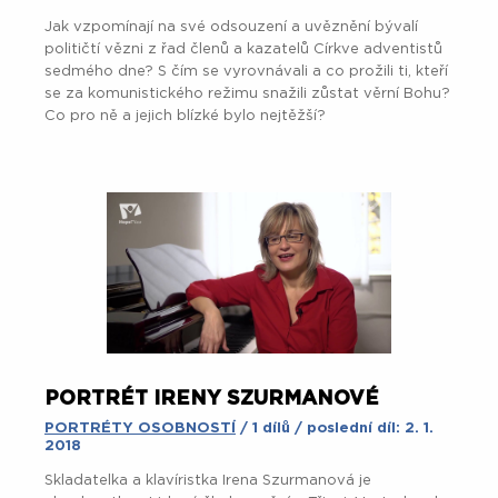
Jak vzpomínají na své odsouzení a uvěznění bývalí
političtí vězni z řad členů a kazatelů Církve adventistů
sedmého dne? S čím se vyrovnávali a co prožili ti, kteří
se za komunistického režimu snažili zůstat věrní Bohu?
Co pro ně a jejich blízké bylo nejtěžší?
PORTRÉT IRENY SZURMANOVÉ
PORTRÉTY OSOBNOSTÍ
/ 1 dílů / poslední díl: 2. 1.
2018
Skladatelka a klavíristka Irena Szurmanová je