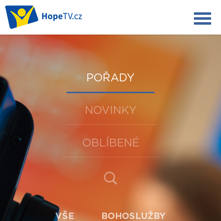
POŘADY
NOVINKY
OBLÍBENÉ
VŠE
BOHOSLUŽBY