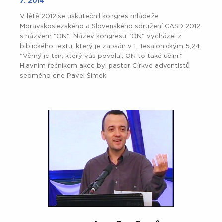
7. 2014
V létě 2012 se uskutečnil kongres mládeže
Moravskoslezského a Slovenského sdružení CASD 2012
s názvem "ON". Název kongresu "ON" vycházel z
biblického textu, který je zapsán v 1. Tesalonickým 5,24:
"Věrný je ten, který vás povolal; ON to také učiní."
Hlavním řečníkem akce byl pastor Církve adventistů
sedmého dne Pavel Šimek.