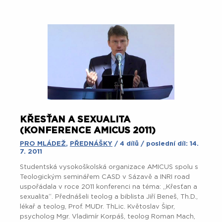
KŘESŤAN A SEXUALITA
(KONFERENCE AMICUS 2011)
PRO MLÁDEŽ
,
PŘEDNÁŠKY
/ 4 dílů / poslední díl: 14.
7. 2011
Studentská vysokoškolská organizace AMICUS spolu s
Teologickým seminářem CASD v Sázavě a INRI road
uspořádala v roce 2011 konferenci na téma: „Křesťan a
sexualita“. Přednášeli teolog a biblista Jiří Beneš, Th.D.,
lékař a teolog, Prof. MUDr. ThLic. Květoslav Šipr,
psycholog Mgr. Vladimír Korpáš, teolog Roman Mach,