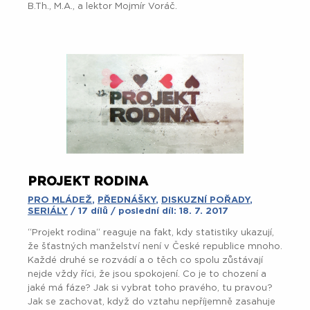
B.Th., M.A., a lektor Mojmír Voráč.
PROJEKT RODINA
PRO MLÁDEŽ
,
PŘEDNÁŠKY
,
DISKUZNÍ POŘADY
,
SERIÁLY
/ 17 dílů / poslední díl: 18. 7. 2017
“Projekt rodina“ reaguje na fakt, kdy statistiky ukazují,
že šťastných manželství není v České republice mnoho.
Každé druhé se rozvádí a o těch co spolu zůstávají
nejde vždy říci, že jsou spokojení. Co je to chození a
jaké má fáze? Jak si vybrat toho pravého, tu pravou?
Jak se zachovat, když do vztahu nepříjemně zasahuje