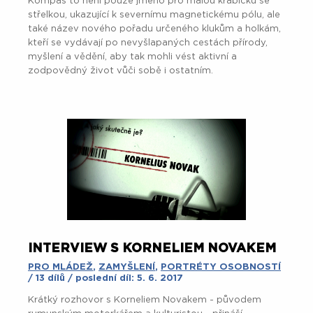
Kompas to není pouze jméno pro malou krabičku se
střelkou, ukazující k severnímu magnetickému pólu, ale
také název nového pořadu určeného klukům a holkám,
kteří se vydávají po nevyšlapaných cestách přírody,
myšlení a vědění, aby tak mohli vést aktivní a
zodpovědný život vůči sobě i ostatním.
INTERVIEW S KORNELIEM NOVAKEM
PRO MLÁDEŽ
,
ZAMYŠLENÍ
,
PORTRÉTY OSOBNOSTÍ
/ 13 dílů / poslední díl: 5. 6. 2017
Krátký rozhovor s Korneliem Novakem - původem