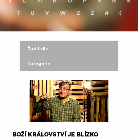
K
L
M
N
O
P
R
Ř
S
T
U
V
W
Z
Ž
#
(
Řadit dle
Kategorie
BOŽÍ KRÁLOVSTVÍ JE BLÍZKO