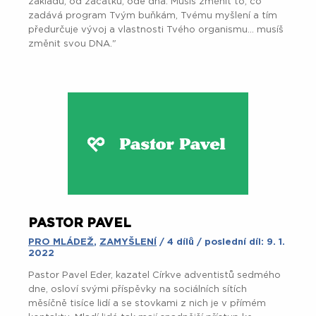
základu, od začátku, ode dna. Musíš změnit to, co
zadává program Tvým buňkám, Tvému myšlení a tím
předurčuje vývoj a vlastnosti Tvého organismu... musíš
změnit svou DNA."
PASTOR PAVEL
PRO MLÁDEŽ
,
ZAMYŠLENÍ
/ 4 dílů / poslední díl: 9. 1.
2022
Pastor Pavel Eder, kazatel Církve adventistů sedmého
dne, osloví svými příspěvky na sociálních sítích
měsíčně tisíce lidí a se stovkami z nich je v přímém