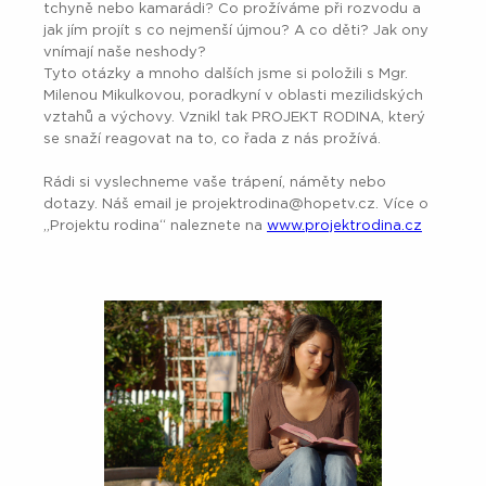
tchyně nebo kamarádi? Co prožíváme při rozvodu a
jak jím projít s co nejmenší újmou? A co děti? Jak ony
vnímají naše neshody?
Tyto otázky a mnoho dalších jsme si položili s Mgr.
Milenou Mikulkovou, poradkyní v oblasti mezilidských
vztahů a výchovy. Vznikl tak PROJEKT RODINA, který
se snaží reagovat na to, co řada z nás prožívá.
Rádi si vyslechneme vaše trápení, náměty nebo
dotazy. Náš email je projektrodina@hopetv.cz. Více o
„Projektu rodina“ naleznete na
www.projektrodina.cz