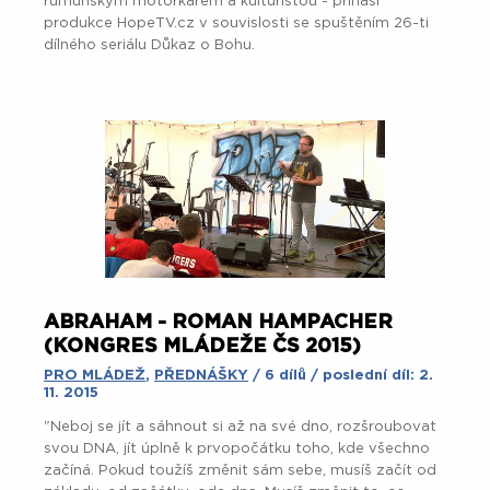
rumunským motorkářem a kulturistou - přináší
produkce HopeTV.cz v souvislosti se spuštěním 26-ti
dílného seriálu Důkaz o Bohu.
ABRAHAM - ROMAN HAMPACHER
(KONGRES MLÁDEŽE ČS 2015)
PRO MLÁDEŽ
,
PŘEDNÁŠKY
/ 6 dílů / poslední díl: 2.
11. 2015
"Neboj se jít a sáhnout si až na své dno, rozšroubovat
svou DNA, jít úplně k prvopočátku toho, kde všechno
začíná. Pokud toužíš změnit sám sebe, musíš začít od