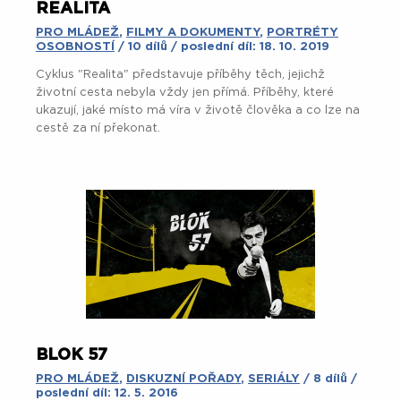
REALITA
PRO MLÁDEŽ
,
FILMY A DOKUMENTY
,
PORTRÉTY
OSOBNOSTÍ
/ 10 dílů / poslední díl: 18. 10. 2019
Cyklus "Realita" představuje příběhy těch, jejichž
životní cesta nebyla vždy jen přímá. Příběhy, které
ukazují, jaké místo má víra v životě člověka a co lze na
cestě za ní překonat.
BLOK 57
PRO MLÁDEŽ
,
DISKUZNÍ POŘADY
,
SERIÁLY
/ 8 dílů /
poslední díl: 12. 5. 2016