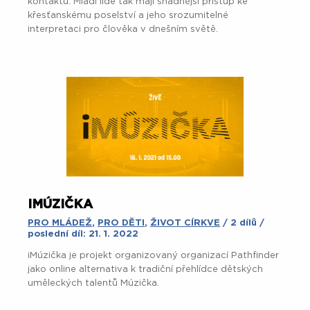
kontaktu. Mladí lidé tak mají snadnější přístup ke
křesťanskému poselství a jeho srozumitelné
interpretaci pro člověka v dnešním světě.
IMÚZIČKA
PRO MLÁDEŽ
,
PRO DĚTI
,
ŽIVOT CÍRKVE
/ 2 dílů /
poslední díl: 21. 1. 2022
iMúzička je projekt organizovaný organizací Pathfinder
jako online alternativa k tradiční přehlídce dětských
uměleckých talentů Múzička.