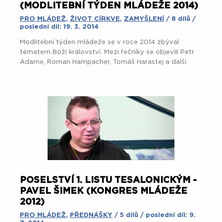
(MODLITEBNÍ TÝDEN MLÁDEŽE 2014)
PRO MLÁDEŽ
,
ŽIVOT CÍRKVE
,
ZAMYŠLENÍ
/ 8 dílů /
poslední díl: 19. 3. 2014
Modlitební týden mládeže se v roce 2014 zbýval
tématem Boží království. Mezi řečníky se objevili Petr
Adame, Roman Hampacher, Tomáš Harastej a další.
POSELSTVÍ 1. LISTU TESALONICKÝM -
PAVEL ŠIMEK (KONGRES MLÁDEŽE
2012)
PRO MLÁDEŽ
,
PŘEDNÁŠKY
/ 5 dílů / poslední díl: 9.