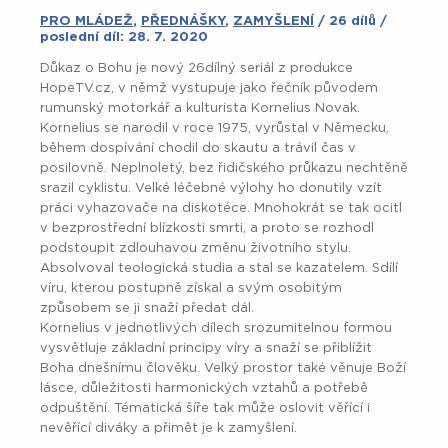
PRO MLÁDEŽ
,
PŘEDNÁŠKY
,
ZAMYŠLENÍ
/ 26 dílů /
poslední díl: 28. 7. 2020
Důkaz o Bohu je nový 26dílný seriál z produkce
HopeTV.cz, v němž vystupuje jako řečník původem
rumunský motorkář a kulturista Kornelius Novak.
Kornelius se narodil v roce 1975, vyrůstal v Německu,
během dospívání chodil do skautu a trávil čas v
posilovně. Neplnoletý, bez řidičského průkazu nechtěně
srazil cyklistu. Velké léčebné výlohy ho donutily vzít
práci vyhazovače na diskotéce. Mnohokrát se tak ocitl
v bezprostřední blízkosti smrti, a proto se rozhodl
podstoupit zdlouhavou změnu životního stylu.
Absolvoval teologická studia a stal se kazatelem. Sdílí
víru, kterou postupně získal a svým osobitým
způsobem se ji snaží předat dál.
Kornelius v jednotlivých dílech srozumitelnou formou
vysvětluje základní principy víry a snaží se přiblížit
Boha dnešnímu člověku. Velký prostor také věnuje Boží
lásce, důležitosti harmonických vztahů a potřebě
odpuštění. Tématická šíře tak může oslovit věřící i
nevěřící diváky a přimět je k zamyšlení.