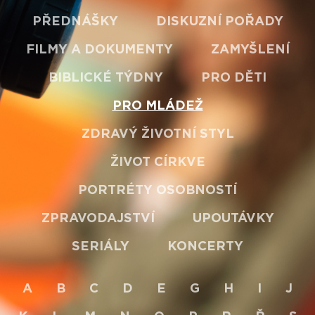
PŘEDNÁŠKY
DISKUZNÍ POŘADY
FILMY A DOKUMENTY
ZAMYŠLENÍ
BIBLICKÉ TÝDNY
PRO DĚTI
PRO MLÁDEŽ
ZDRAVÝ ŽIVOTNÍ STYL
ŽIVOT CÍRKVE
PORTRÉTY OSOBNOSTÍ
ZPRAVODAJSTVÍ
UPOUTÁVKY
SERIÁLY
KONCERTY
A
B
C
D
E
G
H
I
J