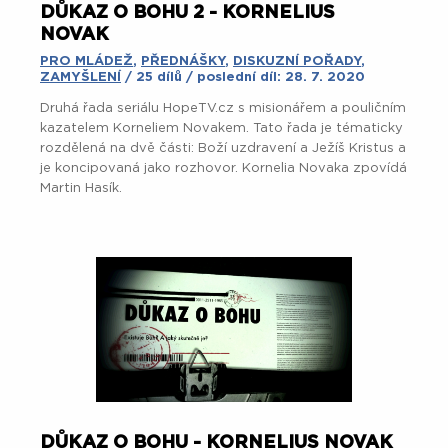
DŮKAZ O BOHU 2 - KORNELIUS
NOVAK
PRO MLÁDEŽ
,
PŘEDNÁŠKY
,
DISKUZNÍ POŘADY
,
ZAMYŠLENÍ
/ 25 dílů / poslední díl: 28. 7. 2020
Druhá řada seriálu HopeTV.cz s misionářem a pouličním
kazatelem Korneliem Novakem. Tato řada je tématicky
rozdělená na dvě části: Boží uzdravení a Ježíš Kristus a
je koncipovaná jako rozhovor. Kornelia Novaka zpovídá
Martin Hasík.
DŮKAZ O BOHU - KORNELIUS NOVAK