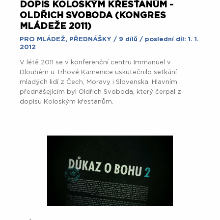
DOPIS KOLOSKÝM KŘESŤANŮM -
OLDŘICH SVOBODA (KONGRES
MLÁDEŽE 2011)
PRO MLÁDEŽ
,
PŘEDNÁŠKY
/ 9 dílů / poslední díl: 1. 1.
2012
V létě 2011 se v konferenční centru Immanuel v
Dlouhém u Trhové Kamenice uskutečnilo setkání
mladých lidí z Čech, Moravy i Slovenska. Hlavním
přednášejícím byl Oldřich Svoboda, který čerpal z
dopisu Koloským křesťanům.