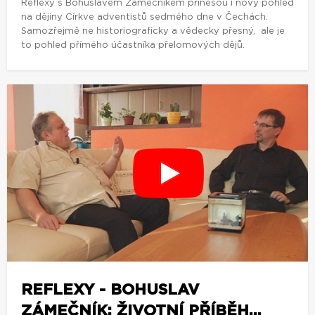
Reflexy s Bohuslavem Zámečníkem přinesou i nový pohled
na dějiny Církve adventistů sedmého dne v Čechách.
Samozřejmě ne historiograficky a vědecky přesný, ale je
to pohled přímého účastníka přelomových dějů.
REFLEXY - BOHUSLAV
ZÁMEČNÍK: ŽIVOTNÍ PŘÍBĚH...