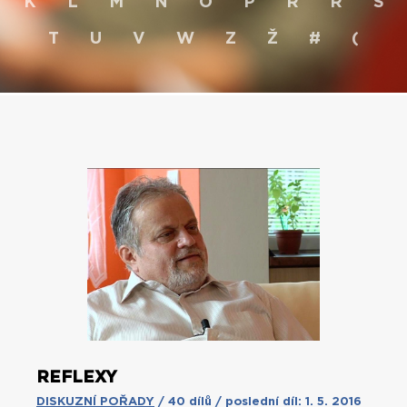
K
L
M
N
O
P
R
Ř
S
T
U
V
W
Z
Ž
#
(
REFLEXY
DISKUZNÍ POŘADY
/ 40 dílů / poslední díl: 1. 5. 2016