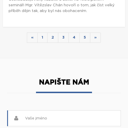
semináři Mgr. Vítězslav Chán hovoří o tom, jak číst velký
příběh dějin tak, aby byl nás obohacením.
«
1
2
3
4
5
»
NAPIŠTE NÁM