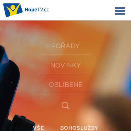
POŘADY
NOVINKY
OBLÍBENÉ
VŠE
BOHOSLUŽBY