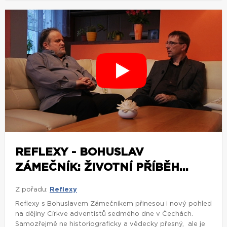
REFLEXY - BOHUSLAV
ZÁMEČNÍK: ŽIVOTNÍ PŘÍBĚH...
Z pořadu:
Reflexy
Reflexy s Bohuslavem Zámečníkem přinesou i nový pohled
na dějiny Církve adventistů sedmého dne v Čechách.
Samozřejmě ne historiograficky a vědecky přesný, ale je