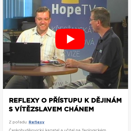
REFLEXY O PŘÍSTUPU K DĚJINÁM
S VÍTĚZSLAVEM CHÁNEM
Z pořadu:
Reflexy
Českobudějovický kazatel a učitel na Teologickém