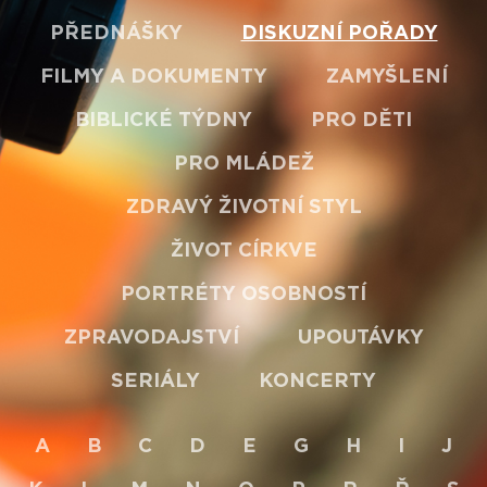
PŘEDNÁŠKY
DISKUZNÍ POŘADY
FILMY A DOKUMENTY
ZAMYŠLENÍ
BIBLICKÉ TÝDNY
PRO DĚTI
PRO MLÁDEŽ
ZDRAVÝ ŽIVOTNÍ STYL
ŽIVOT CÍRKVE
PORTRÉTY OSOBNOSTÍ
ZPRAVODAJSTVÍ
UPOUTÁVKY
SERIÁLY
KONCERTY
A
B
C
D
E
G
H
I
J