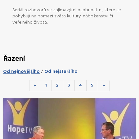
Seriál rozhovorů se zajímavými osobnostmi, které se
pohybují na pomezí světa kultury, náboženství či
veřejného života.
Řazení
Od nejnovějšího
Od nejstaršího
/
«
1
2
3
4
5
»