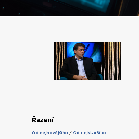
Řazení
Od nejnovějšího
Od nejstaršího
/