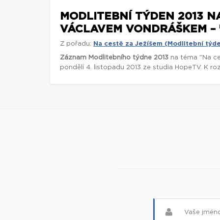
MODLITEBNÍ TÝDEN 2013 N
VÁCLAVEM VONDRÁŠKEM – "
Z pořadu:
Na cestě za Ježíšem (Modlitební týd
Záznam Modlitebního týdne 2013
na téma "Na ce
pondělí 4. listopadu 2013 ze studia HopeTV. K ro