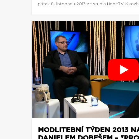
pátek 8. listopadu 2013 ze studia HopeTV. K rozh
MODLITEBNÍ TÝDEN 2013 N
DANIELEM DOBEŠEM – "PROŽ