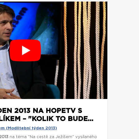
DEN 2013 NA HOPETV S
ÍKEM – "KOLIK TO BUDE...
em (Modlitební týden 2013)
2013
na téma "Na cestě za Ježíšem" vysílaného