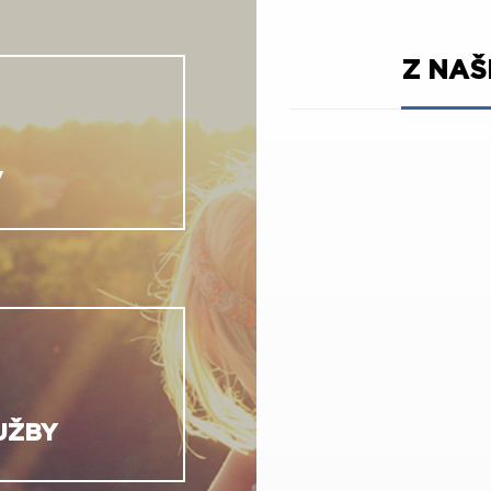
Z NA
V
UŽBY