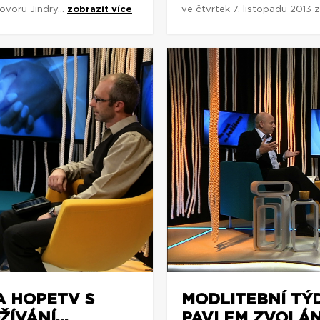
ovoru Jindry...
zobrazit více
ve čtvrtek 7. listopadu 2013 
A HOPETV S
MODLITEBNÍ TÝ
ÍVÁNÍ...
PAVLEM ZVOLÁNK