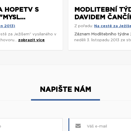
A HOPETV S
MODLITEBNÍ TÝ
MYSL...
DAVIDEM ČANČÍKE
en 2013)
Z pořadu:
Na cestě za Ježíš
stě za Ježíšem" vysílaného v
Záznam Modlitebního týdne 
zhovoru...
zobrazit více
neděli 3. listopadu 2013 ze s
NAPIŠTE NÁM