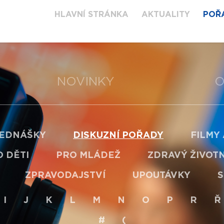
HLAVNÍ STRÁNKA
AKTUALITY
POŘ
NOVINKY
O
EDNÁŠKY
DISKUZNÍ POŘADY
FILMY
 DĚTI
PRO MLÁDEŽ
ZDRAVÝ ŽIVOTN
ZPRAVODAJSTVÍ
UPOUTÁVKY
S
I
J
K
L
M
N
O
P
R
Ř
#
(