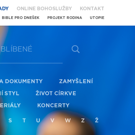
ADY
ONLINE BOHOSLUŽBY
KONTAKT
BIBLE PRO DNEŠEK
PROJEKT RODINA
UTOPIE
BLÍBENÉ
 A DOKUMENTY
ZAMYŠLENÍ
Í STYL
ŽIVOT CÍRKVE
ERIÁLY
KONCERTY
S
T
U
V
W
Z
Ž