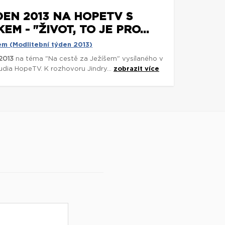
DEN 2013 NA HOPETV S
M - "ŽIVOT, TO JE PRO...
em (Modlitební týden 2013)
2013
na téma "Na cestě za Ježíšem" vysílaného v
tudia HopeTV. K rozhovoru Jindry...
zobrazit více