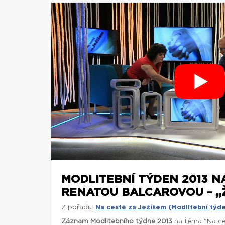
MODLITEBNÍ TÝDEN 2013 N
RENATOU BALCAROVOU – „ŽI
Z pořadu:
Na cestě za Ježíšem (Modlitební týd
Záznam Modlitebního týdne 2013
na téma "Na ce