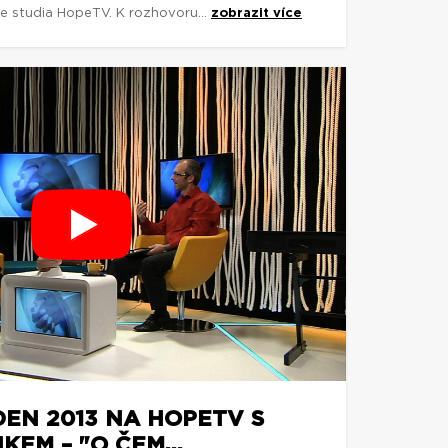
ze studia HopeTV. K rozhovoru...
zobrazit více
DEN 2013 NA HOPETV S
EM – "O ČEM...