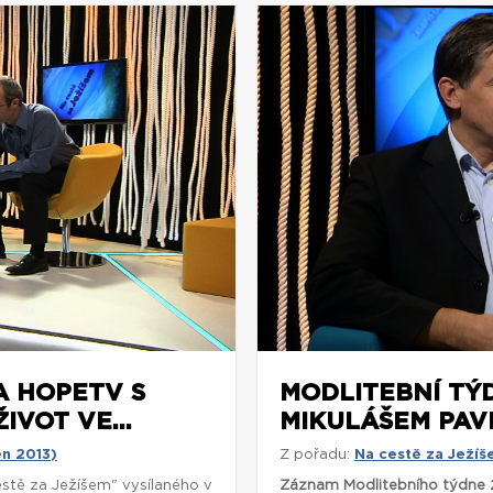
A HOPETV S
MODLITEBNÍ TÝ
VOT VE...
MIKULÁŠEM PAVL
en 2013)
Z pořadu:
Na cestě za Ježíš
stě za Ježíšem" vysílaného v
Záznam Modlitebního týdne 