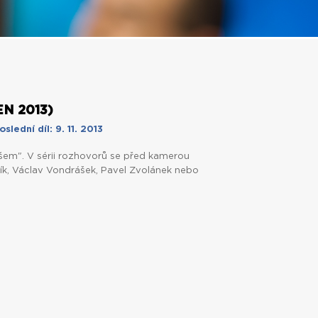
N 2013)
oslední díl: 9. 11. 2013
em". V sérii rozhovorů se před kamerou
čík, Václav Vondrášek, Pavel Zvolánek nebo