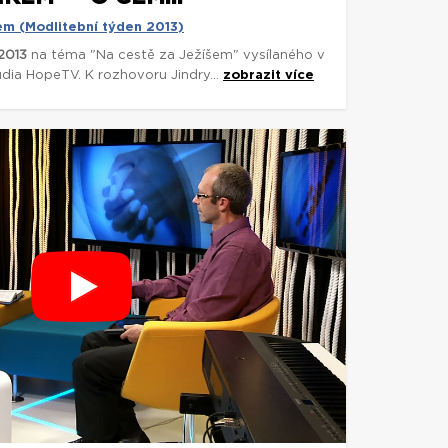
em (Modlitební týden 2013)
2013
na téma "Na cestě za Ježíšem" vysílaného v
udia HopeTV. K rozhovoru Jindry...
zobrazit více