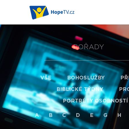
POŘADY
VŠE
BOHOSLUŽBY
PŘ
BIBLICKÉ TÝDNY
PRO
PORTRÉTY OSOBNOSTÍ
A
B
C
D
E
G
H