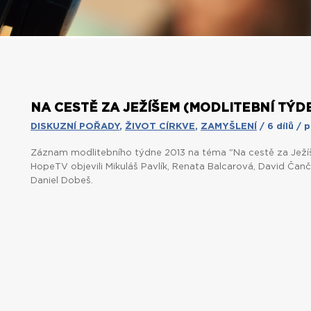
NA CESTĚ ZA JEŽÍŠEM (MODLITEBNÍ TÝDE
DISKUZNÍ POŘADY
,
ŽIVOT CÍRKVE
,
ZAMYŠLENÍ
/ 6 dílů / p
Záznam modlitebního týdne 2013 na téma "Na cestě za Ježíš
HopeTV objevili Mikuláš Pavlík, Renata Balcarová, David Čan
Daniel Dobeš.