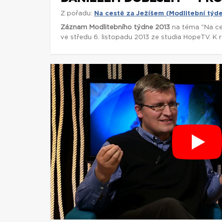
Z pořadu:
Na cestě za Ježíšem (Modlitební týd
Záznam Modlitebního týdne 2013
na téma "Na ce
ve středu 6. listopadu 2013 ze studia HopeTV. K 