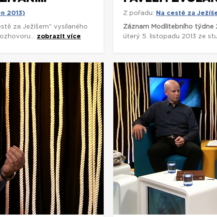
en 2013)
Z pořadu:
Na cestě za Ježíš
stě za Ježíšem" vysílaného
Záznam Modlitebního týdne 
rozhovoru...
zobrazit více
úterý 5. listopadu 2013 ze st