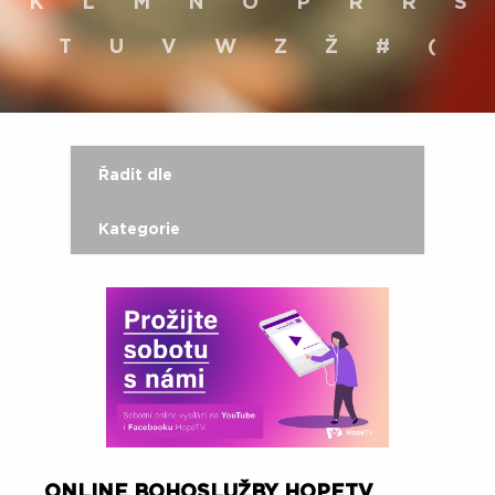
K
L
M
N
O
P
R
Ř
S
T
U
V
W
Z
Ž
#
(
Řadit dle
Kategorie
ONLINE BOHOSLUŽBY HOPETV