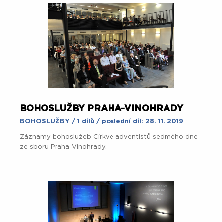
BOHOSLUŽBY PRAHA-VINOHRADY
BOHOSLUŽBY
/ 1 dílů / poslední díl: 28. 11. 2019
Záznamy bohoslužeb Církve adventistů sedmého dne
ze sboru Praha-Vinohrady.