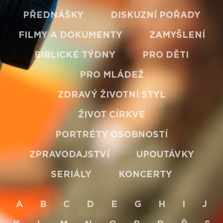
PŘEDNÁŠKY
DISKUZNÍ POŘADY
FILMY A DOKUMENTY
ZAMYŠLENÍ
BIBLICKÉ TÝDNY
PRO DĚTI
PRO MLÁDEŽ
ZDRAVÝ ŽIVOTNÍ STYL
ŽIVOT CÍRKVE
PORTRÉTY OSOBNOSTÍ
ZPRAVODAJSTVÍ
UPOUTÁVKY
SERIÁLY
KONCERTY
A
B
C
D
E
G
H
I
J