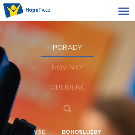
POŘADY
NOVINKY
OBLÍBENÉ
VŠE
BOHOSLUŽBY