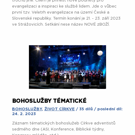
trochu jiné. Cílem je přinést nové podněty pro
evangelizaci a inspiraci ke službě lidem. Jde o vůbec
první tzv. Veletrh evangelizace na území České a
Slovenské republiky. Termín konání je 21. - 23. září 2023
ve Strážovicích. Setkání nese název NOVÉ zBOŽÍ.
BOHOSLUŽBY TÉMATICKÉ
BOHOSLUŽBY
,
ŽIVOT CÍRKVE
/ 35 dílů / poslední díl:
24. 2. 2023
Záznam tématických bohoslužeb Církve adventistů
sedmého dne (ASI, Konference, Biblické týdny,