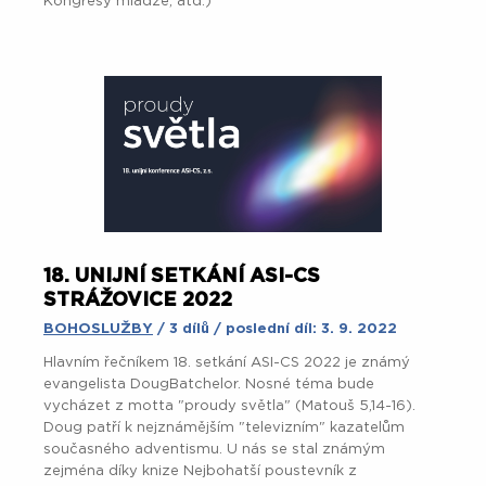
Kongresy mládže, atd.)
18. UNIJNÍ SETKÁNÍ ASI-CS
STRÁŽOVICE 2022
BOHOSLUŽBY
/ 3 dílů / poslední díl: 3. 9. 2022
Hlavním řečníkem 18. setkání ASI-CS 2022 je známý
evangelista DougBatchelor. Nosné téma bude
vycházet z motta "proudy světla" (Matouš 5,14-16).
Doug patří k nejznámějším "televizním" kazatelům
současného adventismu. U nás se stal známým
zejména díky knize Nejbohatší poustevník z