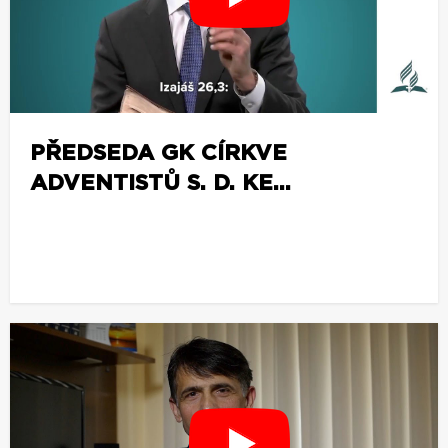
PŘEDSEDA GK CÍRKVE
ADVENTISTŮ S. D. KE...
z
o
b
r
a
z
i
t
v
í
c
e