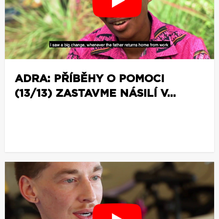
e
ADRA: PŘÍBĚHY O POMOCI
(13/13) ZASTAVME NÁSILÍ V...
z
o
b
r
a
z
i
t
v
í
c