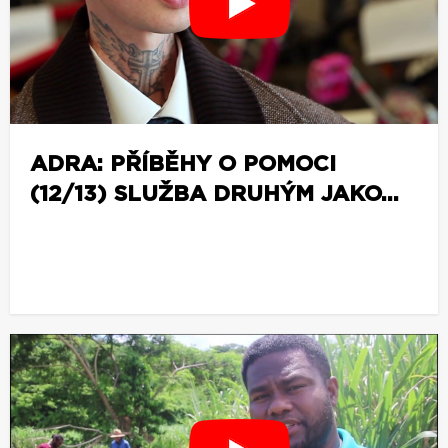
e
ADRA: PŘÍBĚHY O POMOCI
(12/13) SLUŽBA DRUHÝM JAKO...
z
o
b
r
a
z
i
t
v
í
c