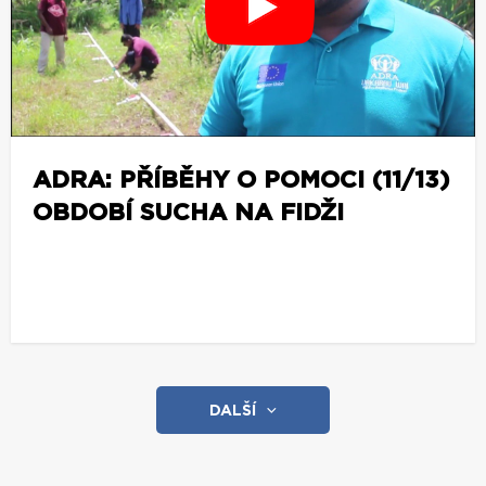
e
ADRA: PŘÍBĚHY O POMOCI (11/13)
OBDOBÍ SUCHA NA FIDŽI
z
o
b
r
a
z
i
t
DALŠÍ
v
í
c