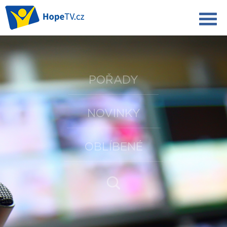
POŘADY
NOVINKY
OBLÍBENÉ