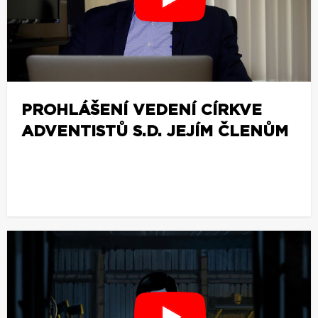
PROHLÁŠENÍ VEDENÍ CÍRKVE
ADVENTISTŮ S.D. JEJÍM ČLENŮM
z
o
b
r
a
z
i
t
v
í
c