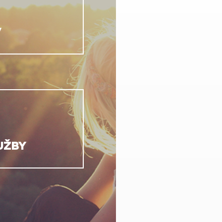
V
UŽBY