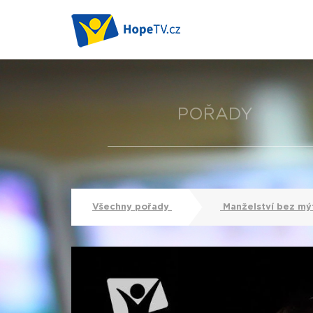
POŘADY
Všechny pořady
Manželství bez mý