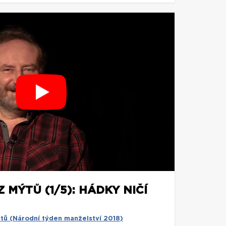
 MÝTŮ (1/5): HÁDKY NIČÍ
tů (Národní týden manželství 2018)