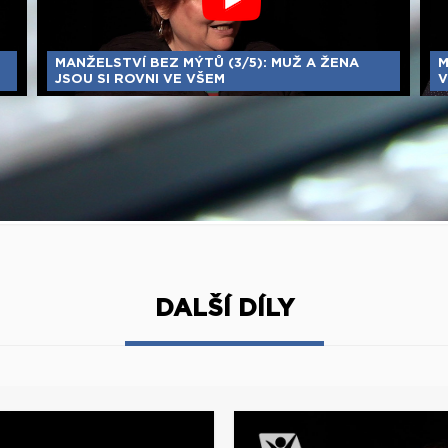
MANŽELSTVÍ BEZ MÝTŮ (3/5): MUŽ A ŽENA
M
JSOU SI ROVNI VE VŠEM
V
DALŠÍ DÍLY