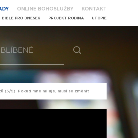
ADY
ONLINE BOHOSLUŽBY
KONTAKT
BIBLE PRO DNEŠEK
PROJEKT RODINA
UTOPIE
BLÍBENÉ
ů (5/5): Pokud mne miluje, musí se změnit