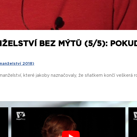
ŽELSTVÍ BEZ MÝTŮ (5/5): POKUD
manželství 2018)
manželství, které jakoby naznačovaly, že sňatkem končí veškerá ro