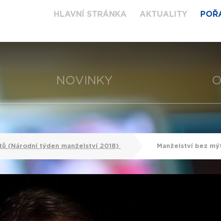
HLAVNÍ STRÁNKA
AKTUALITY
POŘ
NOVINKY
O
tů (Národní týden manželství 2018)
Manželství bez mýt