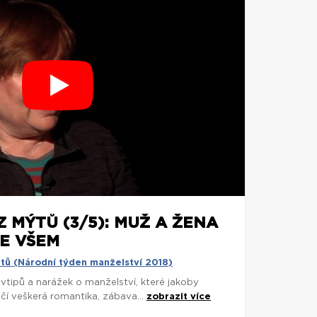
 MÝTŮ (3/5): MUŽ A ŽENA
VE VŠEM
tů (Národní týden manželství 2018)
vtipů a narážek o manželství, které jakoby
í veškerá romantika, zábava...
zobrazit více