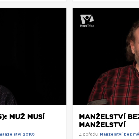
): MUŽ MUSÍ
MANŽELSTVÍ BEZ
MANŽELSTVÍ
manželství 2018)
Z pořadu:
Manželství bez mý