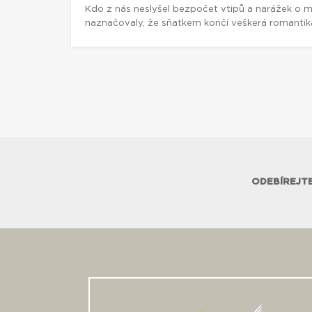
Kdo z nás neslyšel bezpočet vtipů a narážek o ma
naznačovaly, že sňatkem končí veškerá romantika
ODEBÍREJTE