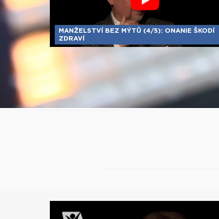
MANŽELSTVÍ BEZ MÝTŮ (4/5): ONANIE ŠKODÍ
ZDRAVÍ