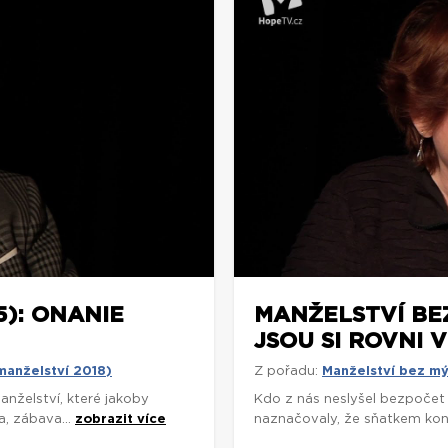
5): ONANIE
MANŽELSTVÍ BEZ
JSOU SI ROVNI 
manželství 2018)
Z pořadu:
Manželství bez mý
nželství, které jakoby
Kdo z nás neslyšel bezpočet 
, zábava...
zobrazit více
naznačovaly, že sňatkem konč