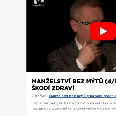
MANŽELSTVÍ BEZ MÝTŮ (4/
ŠKODÍ ZDRAVÍ
Z pořadu:
Manželství bez mýtů (Národní týden 
Kdo z nás neslyšel bezpočet vtipů a narážek o ma
naznačovaly, že sňatkem končí veškerá romantika