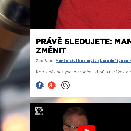
PRÁVĚ SLEDUJETE: MAN
ZMĚNIT
Z pořadu:
Manželství bez mýtů (Národní týden 
Kdo z nás neslyšel bezpočet vtipů a narážek o 