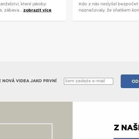
nželství, které jakoby
Kdo z nás neslyšel bezpočet 
, zábava...
zobrazit více
naznačovaly, že sňatkem konč
 NOVÁ VIDEA JAKO PRVNÍ
Z NA