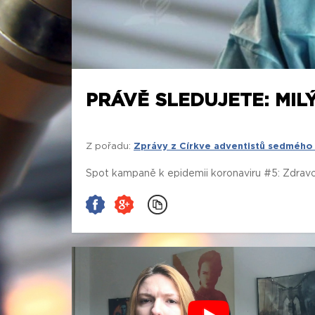
PRÁVĚ SLEDUJETE: MIL
Z pořadu:
Zprávy z Církve adventistů sedmého
Spot kampaně k epidemii koronaviru #5: Zdravo