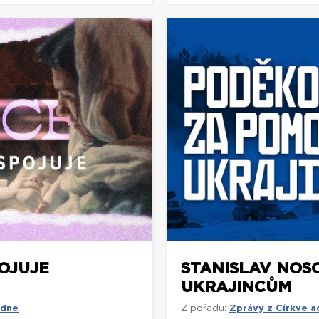
POJUJE
STANISLAV NOS
UKRAJINCŮM
 dne
Z pořadu:
Zprávy z Církve 