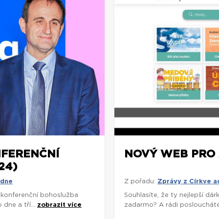
NFERENČNÍ
NOVÝ WEB PRO 
24)
 dne
Z pořadu:
Zprávy z Církve 
í konferenční bohoslužba
Souhlasíte, že ty nejlepší d
dne a tří...
zobrazit více
zadarmo? A rádi poslouchát