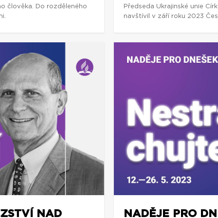
ho člověka. Do rozděleného
Předseda Ukrajinské unie Cí
i.
navštívil v září roku 2023 Če
ĚZSTVÍ NAD
NADĚJE PRO DNE