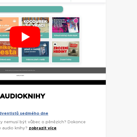
AUDIOKNIHY
adventistů sedmého dne
árky nemusí být vůbec o pěnězích? Dokonce
e audio knihy?
zobrazit více