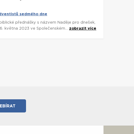
adventistů sedmého dne
biblické přednášky s názvem Naděje pro dnešek,
-26. května 2023 ve Společenském...
zobrazit více