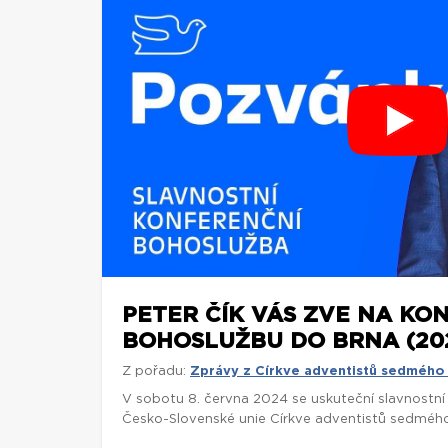
PETER ČÍK VÁS ZVE NA KO
BOHOSLUŽBU DO BRNA (20
Z pořadu:
Zprávy z Církve adventistů sedmého
V sobotu 8. června 2024 se uskuteční slavnostn
Česko-Slovenské unie Církve adventistů sedmého 