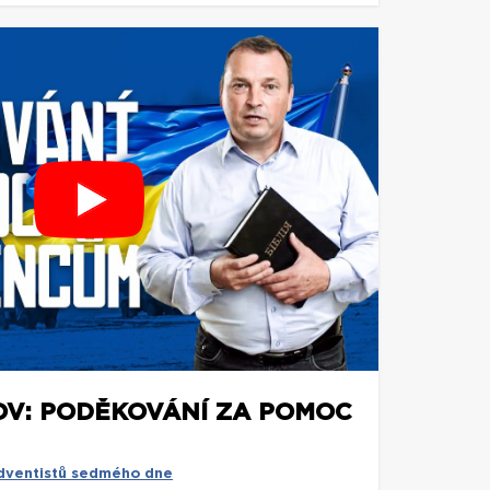
OV: PODĚKOVÁNÍ ZA POMOC
adventistů sedmého dne