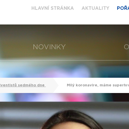
HLAVNÍ STRÁNKA
AKTUALITY
POŘ
NOVINKY
O
dventistů sedmého dne
Milý koronavire, máme superhr