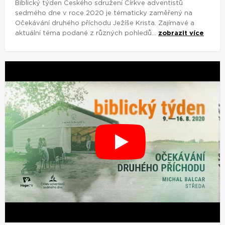
Biblický týden Českého sdružení Církve adventistů
sedmého dne v roce 2020 je tématicky zaměřený na
Očekávání druhého příchodu Ježíše Krista. Zajímavé a
aktuální téma podané z různých pohledů...
zobrazit více