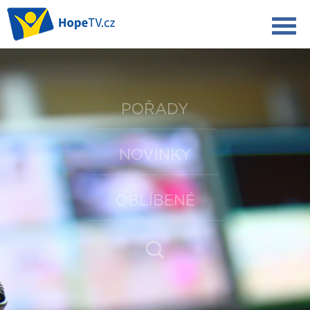
POŘADY
NOVINKY
OBLÍBENÉ