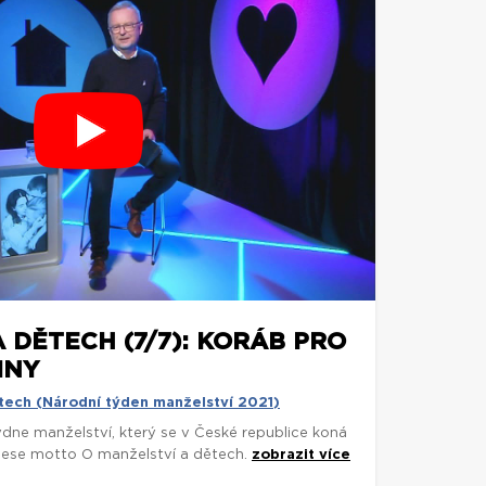
 DĚTECH (7/7): KORÁB PRO
INY
tech (Národní týden manželství 2021)
dne manželství, který se v České republice koná
, nese motto O manželství a dětech.
zobrazit více