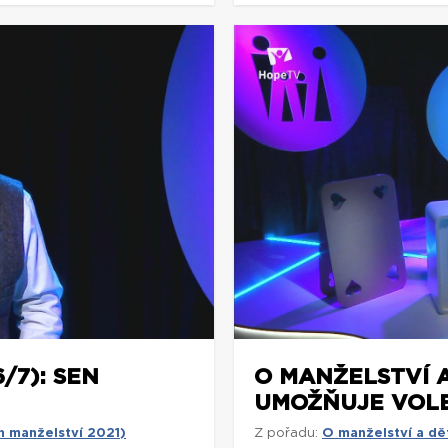
/7): SEN
O MANŽELSTVÍ A
UMOŽŇUJE VOL
n manželství 2021)
Z pořadu:
O manželství a dě