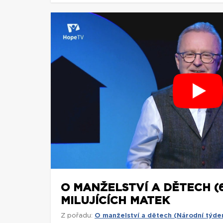
O MANŽELSTVÍ A DĚTECH (6
MILUJÍCÍCH MATEK
Z pořadu:
O manželství a dětech (Národní týde