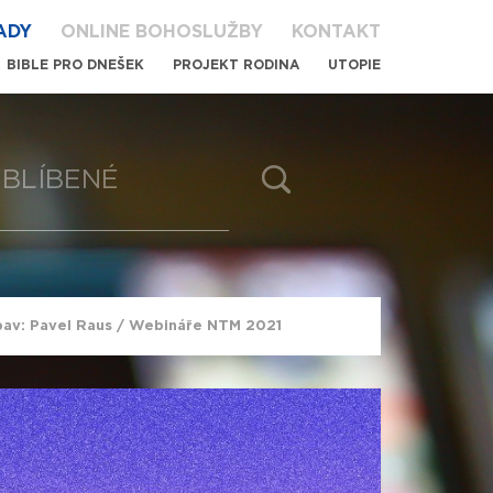
ADY
ONLINE BOHOSLUŽBY
KONTAKT
BIBLE PRO DNEŠEK
PROJEKT RODINA
UTOPIE
BLÍBENÉ
bav: Pavel Raus / Webináře NTM 2021