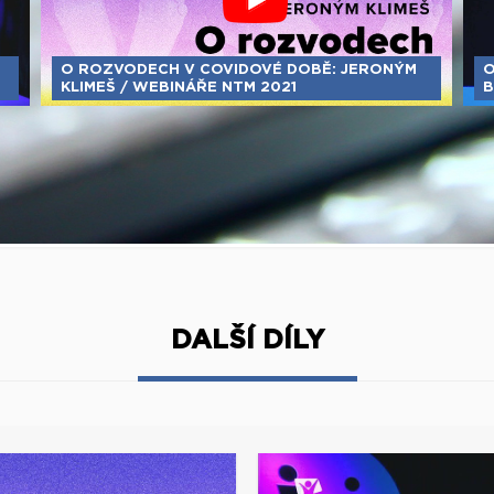
O ROZVODECH V COVIDOVÉ DOBĚ: JERONÝM
O
KLIMEŠ / WEBINÁŘE NTM 2021
B
DALŠÍ DÍLY