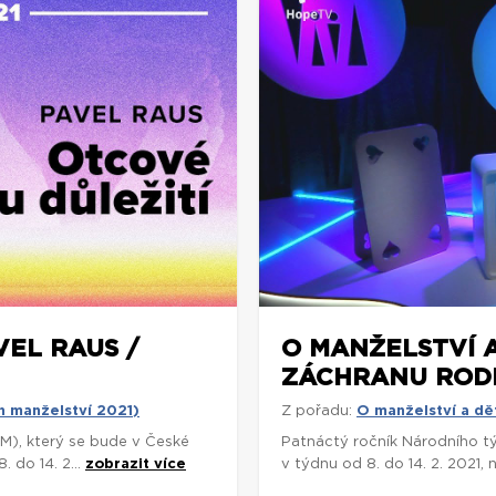
VEL RAUS /
O MANŽELSTVÍ A
ZÁCHRANU ROD
n manželství 2021)
Z pořadu:
O manželství a dě
M), který se bude v České
Patnáctý ročník Národního tý
 do 14. 2...
zobrazit více
v týdnu od 8. do 14. 2. 2021