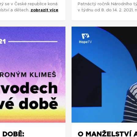
rý se v České republice koná
Patnáctý ročník Národního tý
lství a dětech.
zobrazit více
v týdnu od 8. do 14. 2. 2021
 DOBĚ:
O MANŽELSTVÍ A