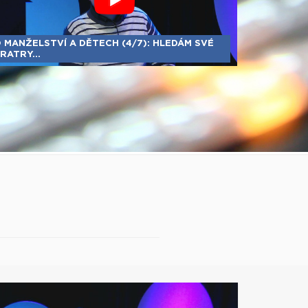
 MANŽELSTVÍ A DĚTECH (4/7): HLEDÁM SVÉ
RATRY...