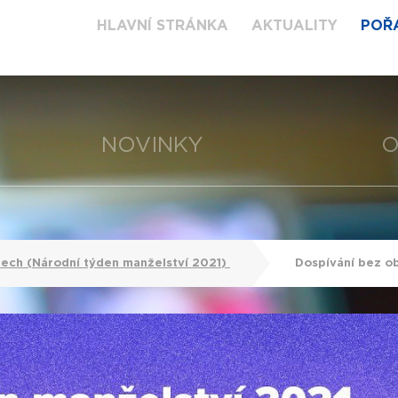
HLAVNÍ STRÁNKA
AKTUALITY
POŘ
NOVINKY
O
tech (Národní týden manželství 2021)
Dospívání bez o