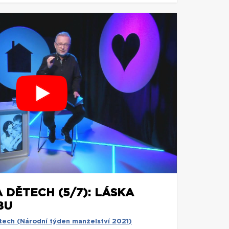
 DĚTECH (5/7): LÁSKA
BU
tech (Národní týden manželství 2021)