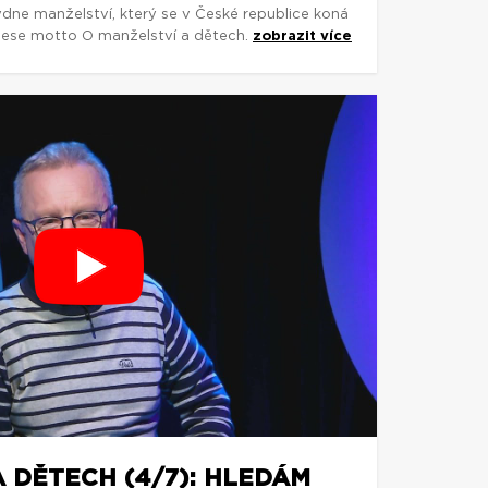
dne manželství, který se v České republice koná
, nese motto O manželství a dětech.
zobrazit více
 DĚTECH (4/7): HLEDÁM