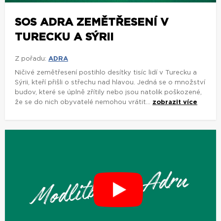
SOS ADRA ZEMĚTŘESENÍ V
TURECKU A SÝRII
Z pořadu:
ADRA
Ničivé zemětřesení postihlo desítky tisíc lidí v Turecku a
Sýrii, kteří přišli o střechu nad hlavou. Jedná se o množství
budov, které se úplně zřítily nebo jsou natolik poškozené,
že se do nich obyvatelé nemohou vrátit...
zobrazit více