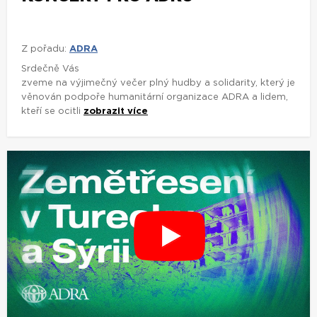
Z pořadu:
ADRA
Srdečně Vás
zveme na výjimečný večer plný hudby a solidarity, který je
věnován podpoře humanitární organizace ADRA a lidem,
kteří se ocitli
zobrazit více