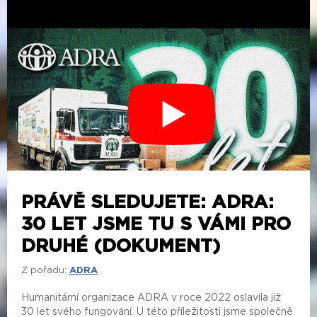
PRÁVĚ SLEDUJETE: ADRA:
30 LET JSME TU S VÁMI PRO
DRUHÉ (DOKUMENT)
Z pořadu:
ADRA
Humanitární organizace ADRA v roce 2022 oslavila již
30 let svého fungování. U této příležitosti jsme společně