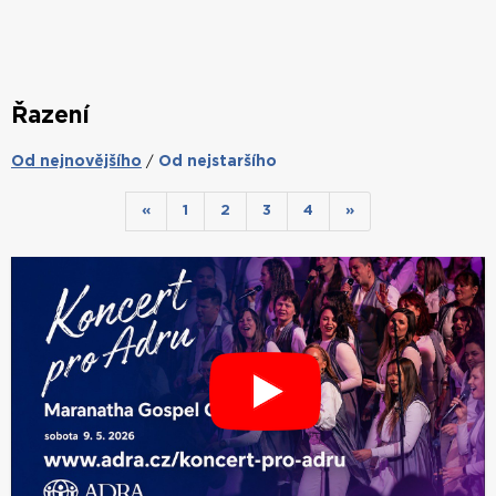
Řazení
Od nejnovějšího
Od nejstaršího
/
«
1
2
3
4
»