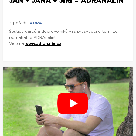
JAN + JANA + JIŘÍ = ADRANALIN
Z pořadu:
ADRA
Šestice dárců a dobrovolníků vás přesvědčí o tom, že
pomáhat je ADRAnalin!
Více na
www.adranalin.cz