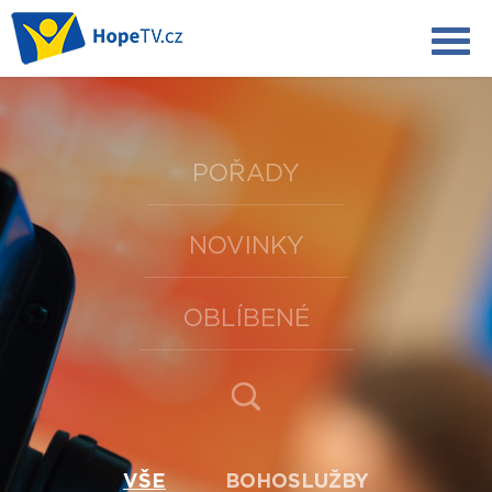
POŘADY
NOVINKY
OBLÍBENÉ
VŠE
BOHOSLUŽBY