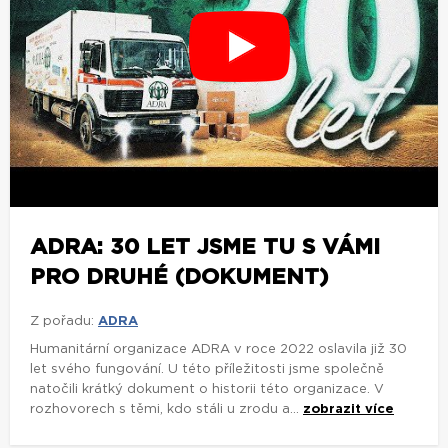
ADRA: 30 LET JSME TU S VÁMI
PRO DRUHÉ (DOKUMENT)
Z pořadu:
ADRA
Humanitární organizace ADRA v roce 2022 oslavila již 30
let svého fungování. U této příležitosti jsme společně
natočili krátký dokument o historii této organizace. V
rozhovorech s těmi, kdo stáli u zrodu a...
zobrazit více