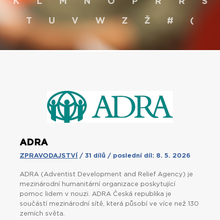
K
L
M
N
O
P
R
Ř
S
T
U
V
W
Z
Ž
#
(
ADRA
ZPRAVODAJSTVÍ
/ 31 dílů / poslední díl: 8. 5. 2026
ADRA (Adventist Development and Relief Agency) je
mezinárodní humanitární organizace poskytující
pomoc lidem v nouzi. ADRA
Česká republika je
součástí
mezinárodní sítě, která působí ve více než 130
zemích světa.