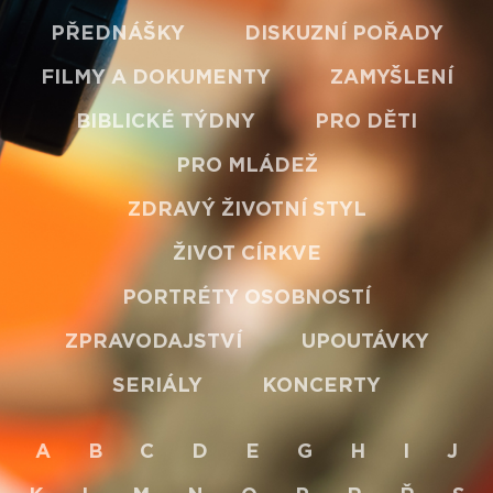
PŘEDNÁŠKY
DISKUZNÍ POŘADY
FILMY A DOKUMENTY
ZAMYŠLENÍ
BIBLICKÉ TÝDNY
PRO DĚTI
PRO MLÁDEŽ
ZDRAVÝ ŽIVOTNÍ STYL
ŽIVOT CÍRKVE
PORTRÉTY OSOBNOSTÍ
ZPRAVODAJSTVÍ
UPOUTÁVKY
SERIÁLY
KONCERTY
A
B
C
D
E
G
H
I
J