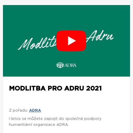
MODLITBA PRO ADRU 2021
Z pořadu:
ADRA
I letos se můžete zapojit do společné podpory
humanitární organizace ADRA.