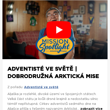
ADVENTISTÉ VE SVĚTĚ |
DOBRODRUŽNÁ ARKTICKÁ MISE
Z pořadu:
Adventisté ve světě
Aljaška je rozlehlé, divoké území ve Spojených státech.
Velká část státu je kvůli drsné krajině a nedostatku silnic
téměř nepřístupná. Církev adventistů sedmého dne na
Aljašce přišla s řešením nazvaným Arktické...
zobrazit více