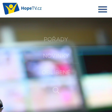
POŘADY
NOVINKY
OBLÍBENÉ