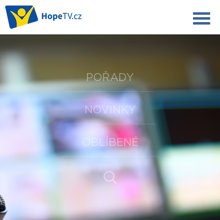
POŘADY
NOVINKY
OBLÍBENÉ