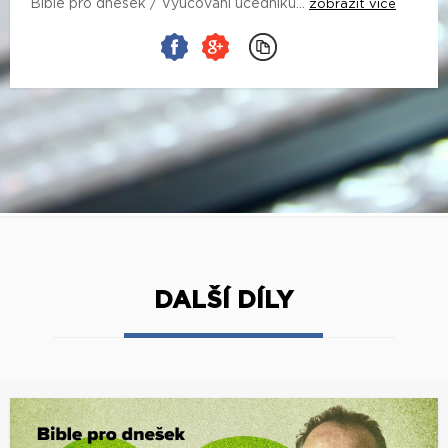
Bible pro dnešek / Vyučování učedníků...
zobrazit více
DALŠÍ DÍLY