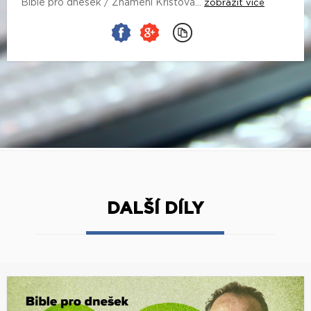
Bible pro dnešek / Znamení Kristova...
zobrazit více
DALŠÍ DÍLY