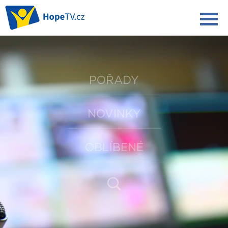
POŘADY
NOVINKY
OBLÍBENÉ