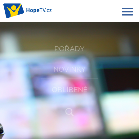
POŘADY
NOVINKY
OBLÍBENÉ