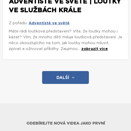
ADVENTISTÉ VE SVĚTĚ | LOUTKY
VE SLUŽBÁCH KRÁLE
Z pořadu:
Adventisté ve světě
Máte rádi loutková představení? Víte, že loutky mohou i
kázat? Vím, že mnoho dětí miluje loutková představení. Je
něco okouzlujícího na tom, jak loutky mohou mluvit,
zpívat a oživovat příběhy. Zaujmou...
zobrazit více
DALŠÍ
ODEBÍREJTE NOVÁ VIDEA JAKO PRVNÍ