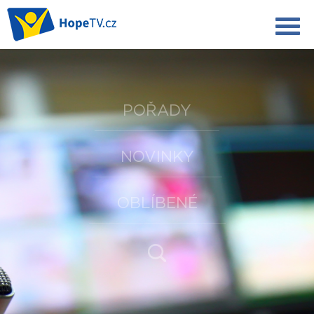
POŘADY
NOVINKY
OBLÍBENÉ