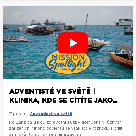
ADVENTISTÉ VE SVĚTĚ |
KLINIKA, KDE SE CÍTÍTE JAKO...
Z pořadu:
Adventisté ve světě
Na Zanzibaru jsou zdravotní služby dostupné v různých
zařízeních. Mnoho pacientů se však stále rozhoduje přijít
sem kvůli tomu, jak se s nimi zachází.