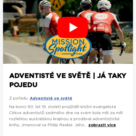
ADVENTISTÉ VE SVĚTĚ | JÁ TAKY
POJEDU
Z pořadu:
Adventisté ve světě
Na konci 90. let 19. století projížděl knižní evangelista
Církve adventistů sedmého dne na svém kole míli za mílí
rozlehlou australskou krajinou a prodával adventistické
knihy. Jmenoval se Philip Reekie. Jeho...
zobrazit více