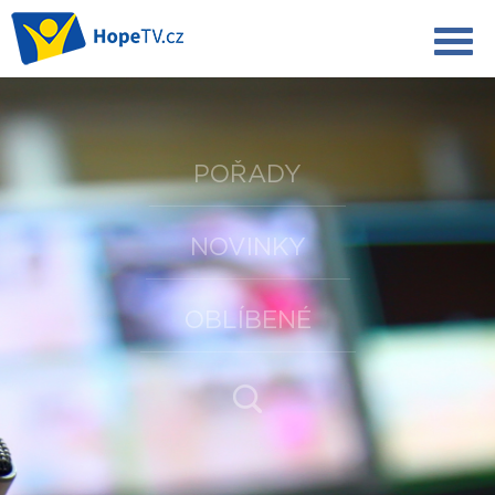
POŘADY
NOVINKY
OBLÍBENÉ