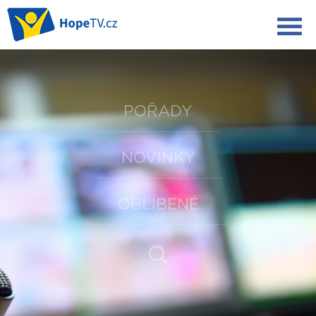
POŘADY
NOVINKY
OBLÍBENÉ