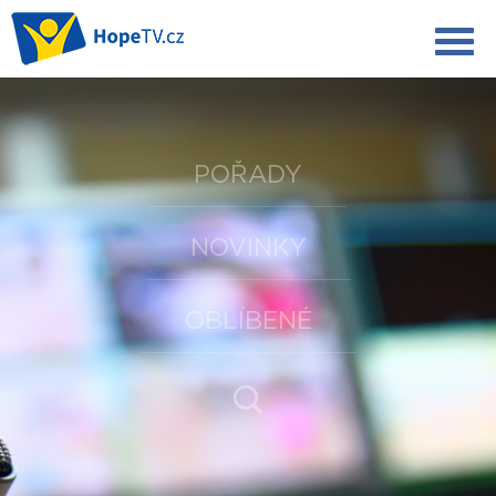
POŘADY
NOVINKY
OBLÍBENÉ