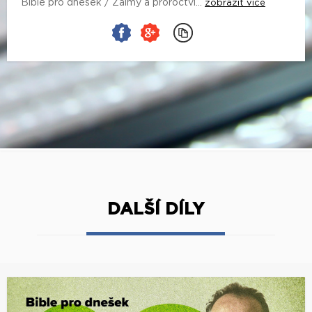
Bible pro dnešek / Žalmy a proroctví...
zobrazit více
DALŠÍ DÍLY