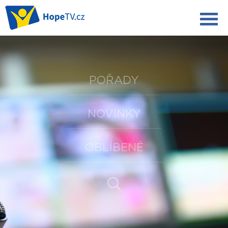
POŘADY
NOVINKY
OBLÍBENÉ