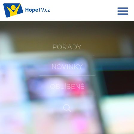
POŘADY
NOVINKY
OBLÍBENÉ