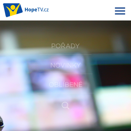
POŘADY
NOVINKY
OBLÍBENÉ