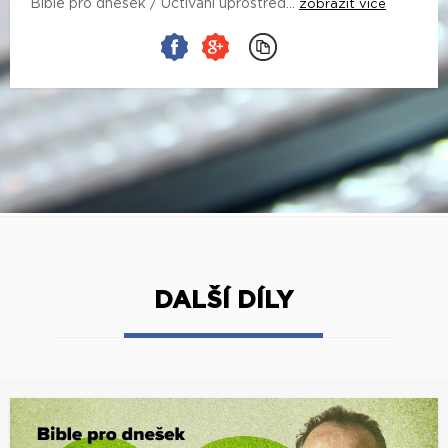
Bible pro dnešek / Uctívání uprostřed...
zobrazit více
DALŠÍ DÍLY