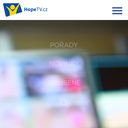
POŘADY
NOVINKY
OBLÍBENÉ