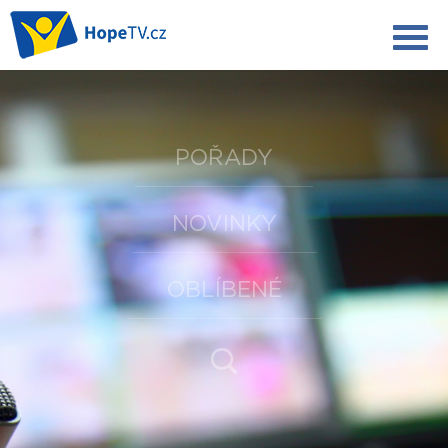
POŘADY
NOVINKY
OBLÍBENÉ