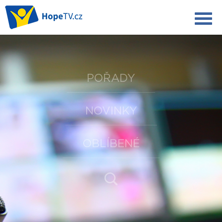
POŘADY
NOVINKY
OBLÍBENÉ