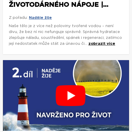
ŽIVOTODÁRNÉHO NÁPOJE |...
Z pořadu:
Naděje žije
Naše tělo je z více než poloviny tvořené vodou – není
divu, že bez ní nic nefunguje správně. Správná hydratace
zlepšuje náladu, soustředění, spánek i regeneraci, zatímco
její nedostatek může stát za únavou či...
zobrazit více