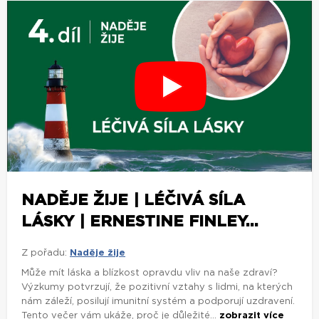
NADĚJE ŽIJE | LÉČIVÁ SÍLA
LÁSKY | ERNESTINE FINLEY...
Z pořadu:
Naděje žije
Může mít láska a blízkost opravdu vliv na naše zdraví?
Výzkumy potvrzují, že pozitivní vztahy s lidmi, na kterých
nám záleží, posilují imunitní systém a podporují uzdravení.
Tento večer vám ukáže, proč je důležité...
zobrazit více