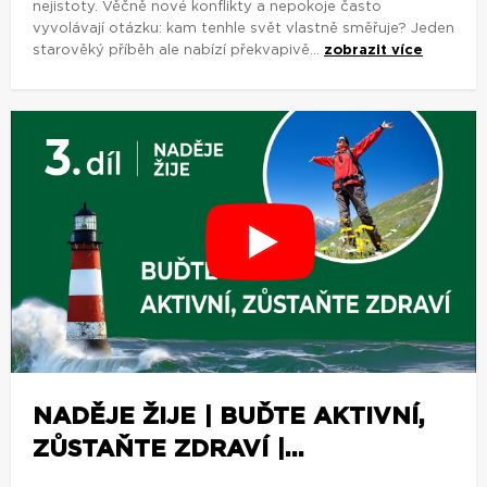
nejistoty. Věčně nové konflikty a nepokoje často
vyvolávají otázku: kam tenhle svět vlastně směřuje? Jeden
starověký příběh ale nabízí překvapivě...
zobrazit více
NADĚJE ŽIJE | BUĎTE AKTIVNÍ,
ZŮSTAŇTE ZDRAVÍ |...