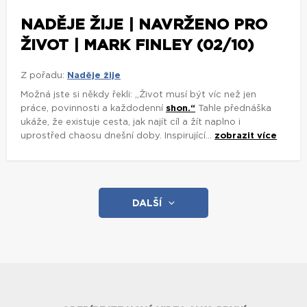
NADĚJE ŽIJE | NAVRŽENO PRO
ŽIVOT | MARK FINLEY (02/10)
Z pořadu:
Naděje žije
Možná jste si někdy řekli: „Život musí být víc než jen
práce, povinnosti a každodenní
shon.“
Tahle přednáška
ukáže, že existuje cesta, jak najít cíl a žít naplno i
uprostřed chaosu dnešní doby. Inspirující...
zobrazit více
DALŠÍ