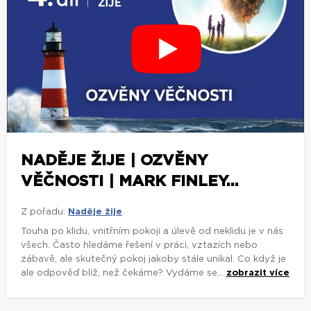
NADĚJE ŽIJE | OZVĚNY
VĚČNOSTI | MARK FINLEY...
Z pořadu:
Naděje žije
Touha po klidu, vnitřním pokoji a úlevě od neklidu je v nás
všech. Často hledáme řešení v práci, vztazích nebo
zábavě, ale skutečný pokoj jakoby stále unikal. Co když je
ale odpověď blíž, než čekáme? Vydáme se...
zobrazit více