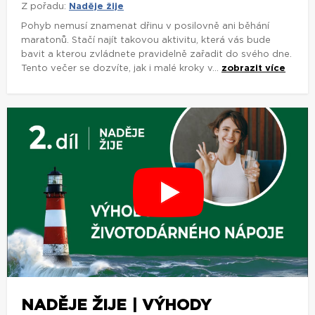
Z pořadu:
Naděje žije
Pohyb nemusí znamenat dřinu v posilovně ani běhání
maratonů. Stačí najít takovou aktivitu, která vás bude
bavit a kterou zvládnete pravidelně zařadit do svého dne.
Tento večer se dozvíte, jak i malé kroky v...
zobrazit více
NADĚJE ŽIJE | VÝHODY