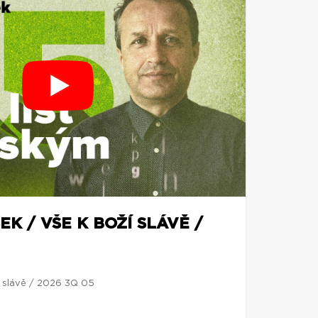
EK / VŠE K BOŽÍ SLÁVĚ /
í slávě / 2026 3Q 05