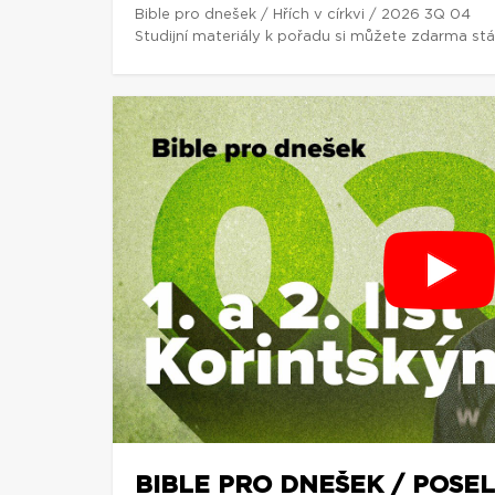
Bible pro dnešek / Hřích v církvi / 2026 3Q 04
Studijní materiály k pořadu si můžete zdarma st
BIBLE PRO DNEŠEK / POSEL