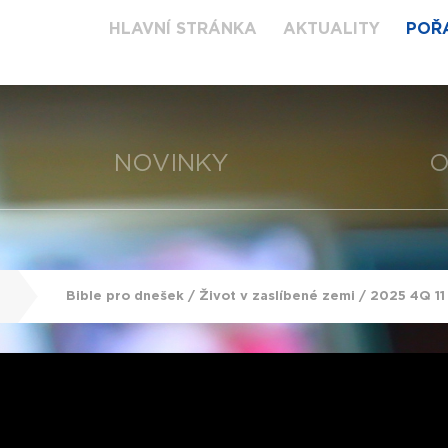
HLAVNÍ STRÁNKA
AKTUALITY
POŘ
NOVINKY
O
Bible pro dnešek / Život v zaslíbené zemi / 2025 4Q 1