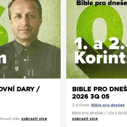
OVNÍ DARY /
BIBLE PRO DNEŠ
2026 3Q 05
Z pořadu:
Bible pro dnešek
Bible pro dnešek / Vše k Bož
áhnout zde:
zobrazit více
zobrazit více