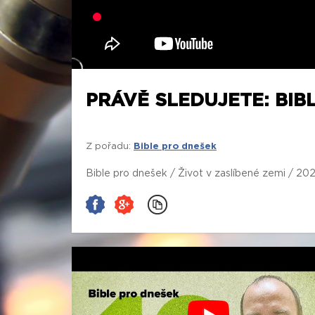
PRÁVĚ SLEDUJETE: BIBL
Z pořadu:
Bible pro dnešek
Bible pro dnešek / Život v zaslíbené zemi / 20