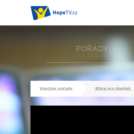
POŘADY
Všechny pořady
Bible pro dnešek