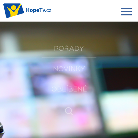
POŘADY
NOVINKY
OBLÍBENÉ