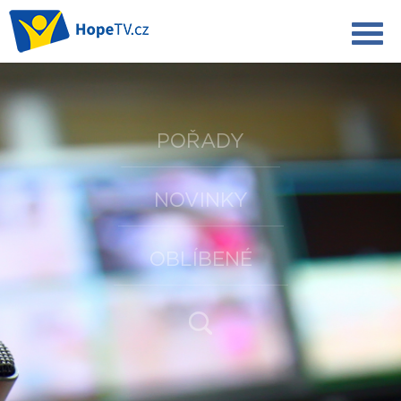
POŘADY
NOVINKY
OBLÍBENÉ