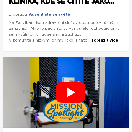
KLINIKA, KDE SE CÍTÍTE JAKO...
Z pořadu:
Adventisté ve světě
Na Zanzibaru jsou zdravotní služby dostupné v různých
zařízeních. Mnoho pacientů se však stále rozhoduje přijít
sem kvůli tomu, jak se s nimi zachází.
V komunitě s nízkými příjmy, jako je tato...
zobrazit více