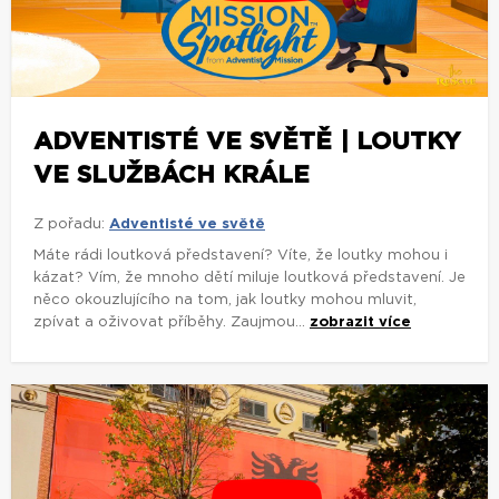
ADVENTISTÉ VE SVĚTĚ | LOUTKY
VE SLUŽBÁCH KRÁLE
Z pořadu:
Adventisté ve světě
Máte rádi loutková představení? Víte, že loutky mohou i
kázat? Vím, že mnoho dětí miluje loutková představení. Je
něco okouzlujícího na tom, jak loutky mohou mluvit,
zpívat a oživovat příběhy. Zaujmou...
zobrazit více