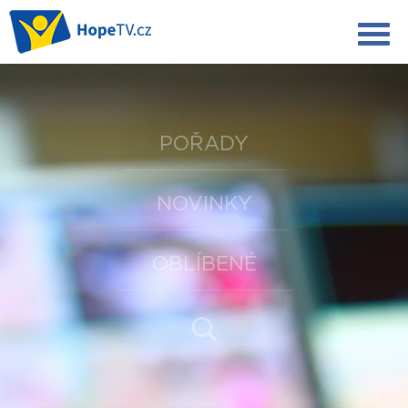
POŘADY
NOVINKY
OBLÍBENÉ