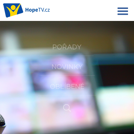
POŘADY
NOVINKY
OBLÍBENÉ