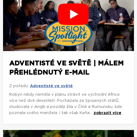
ADVENTISTÉ VE SVĚTĚ | MÁLEM
PŘEHLÉDNUTÝ E-MAIL
Z pořadu:
Adventisté ve světě
Robyn nikdy neměla v plánu strávit ve východní Africe
více než dvě desetiletí. Pocházela ze Spojených států,
studovala v Anglii a později žila v Číně a Rumunsku, kde
poznala svého manžela. I tak však Keňa...
zobrazit více