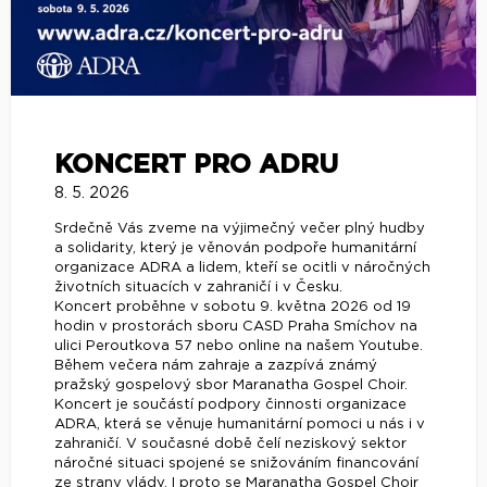
KONCERT PRO ADRU
8. 5. 2026
Srdečně Vás zveme na výjimečný večer plný hudby
a solidarity, který je věnován podpoře humanitární
organizace ADRA a lidem, kteří se ocitli v náročných
životních situacích v zahraničí i v Česku.
Koncert proběhne v sobotu 9. května 2026 od 19
hodin v prostorách sboru CASD Praha Smíchov na
ulici Peroutkova 57 nebo online na našem Youtube.
Během večera nám zahraje a zazpívá známý
pražský gospelový sbor Maranatha Gospel Choir.
Koncert je součástí podpory činnosti organizace
ADRA, která se věnuje humanitární pomoci u nás i v
zahraničí. V současné době čelí neziskový sektor
náročné situaci spojené se snižováním financování
ze strany vlády. I proto se Maranatha Gospel Choir