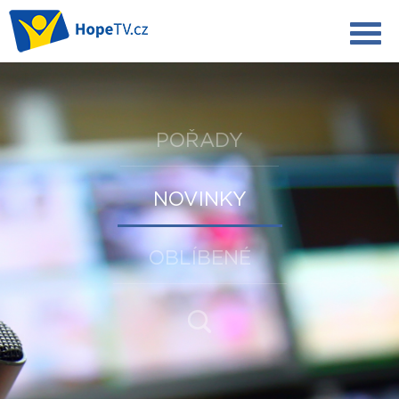
POŘADY
NOVINKY
OBLÍBENÉ