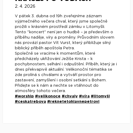
2. 4. 2026
V pátek 3. dubna od 19h zveřejníme záznam
výjimečného večera chval, který jsme společně
prožili v krásném prostředí zámku v Litomyšli.
Tento "koncert" není jen o hudbě – je především o
příběhu naděje, víry a proměny. Průvodním slovem
nás provází pastor Vít Vurst, který přibližuje silný
biblický příběh apoštola Petra.
Společně se vracíme k momentům, které
předcházely ukřižování Ježíše Krista – k
pochybnostem, selhání i odpuštění. Příběh, který je i
dnes překvapivě aktuální. Velikonoční tématika se
zde prolíná s chválami a vytváří prostor pro
zastavení, zamyšlení i osobní setkání s Bohem.
Přidejte se k nám a nechte se vtáhnout do
atmosféry tohoto večera.
#worship
#velikonoce
#chvaly
#víra
#litomyšl
#ceskatrebova
#reknetetohlavnepetrovi