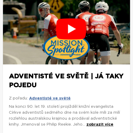
ADVENTISTÉ VE SVĚTĚ | JÁ TAKY
POJEDU
Z pořadu:
Adventisté ve světě
Na konci 90. let 19. století projížděl knižní evangelista
Církve adventistů sedmého dne na svém kole míli za mílí
rozlehlou australskou krajinou a prodával adventistické
knihy. Jmenoval se Philip Reekie. Jeho...
zobrazit více