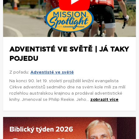
ADVENTISTÉ VE SVĚTĚ | JÁ TAKY
POJEDU
Z pořadu:
Adventisté ve světě
Na konci 90. let 19. století projížděl knižní evangelista
Církve adventistů sedmého dne na svém kole míli za mílí
rozlehlou australskou krajinou a prodával adventistické
knihy. Jmenoval se Philip Reekie. Jeho...
zobrazit více