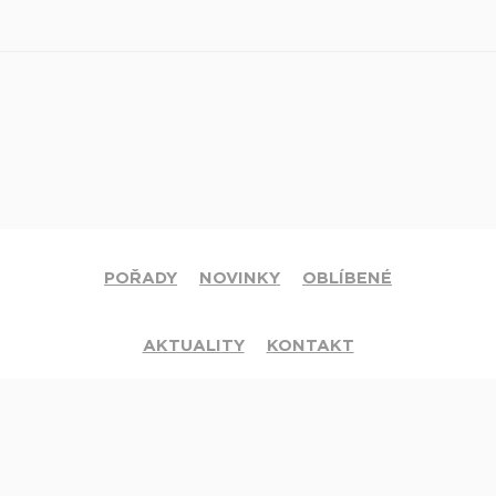
POŘADY
NOVINKY
OBLÍBENÉ
AKTUALITY
KONTAKT
© 2020 Církev adventistů s.d. Všechna práva vyhrazena.