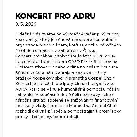
KONCERT PRO ADRU
8. 5. 2026
Srdečně Vás zveme na výjimečný večer plný hudby
a solidarity, který je věnován podpoře humanitární
organizace ADRA a lidem, kteří se ocitli v náročných
životních situacích v zahraničí i v Česku.
Koncert proběhne v sobotu 9. května 2026 od 19
hodin v prostorách sboru CASD Praha Smíchov na
ulici Peroutkova 57 nebo online na našem Youtube.
Během večera nám zahraje a zazpívá známý
pražský gospelový sbor Maranatha Gospel Choir.
Koncert je součástí podpory činnosti organizace
ADRA, která se věnuje humanitární pomoci u nás i v
zahraničí. V současné době čelí neziskový sektor
náročné situaci spojené se snižováním financování
ze strany vlády. I proto se Maranatha Gospel Choir
rozhodl aktivně přispět a pomoci zajistit prostředky
pro ty, kteří je nejvíce potřebují.