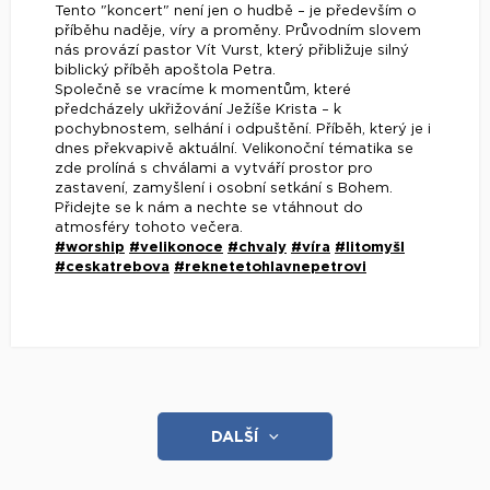
Tento "koncert" není jen o hudbě – je především o
příběhu naděje, víry a proměny. Průvodním slovem
nás provází pastor Vít Vurst, který přibližuje silný
biblický příběh apoštola Petra.
Společně se vracíme k momentům, které
předcházely ukřižování Ježíše Krista – k
pochybnostem, selhání i odpuštění. Příběh, který je i
dnes překvapivě aktuální. Velikonoční tématika se
zde prolíná s chválami a vytváří prostor pro
zastavení, zamyšlení i osobní setkání s Bohem.
Přidejte se k nám a nechte se vtáhnout do
atmosféry tohoto večera.
#worship
#velikonoce
#chvaly
#víra
#litomyšl
#ceskatrebova
#reknetetohlavnepetrovi
DALŠÍ