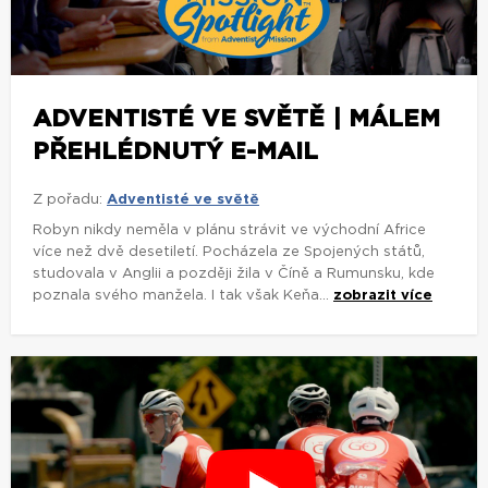
ADVENTISTÉ VE SVĚTĚ | MÁLEM
PŘEHLÉDNUTÝ E-MAIL
Z pořadu:
Adventisté ve světě
Robyn nikdy neměla v plánu strávit ve východní Africe
více než dvě desetiletí. Pocházela ze Spojených států,
studovala v Anglii a později žila v Číně a Rumunsku, kde
poznala svého manžela. I tak však Keňa...
zobrazit více