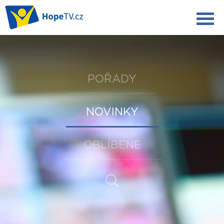
POŘADY
NOVINKY
OBLÍBENÉ