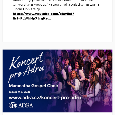
dlouholetý profesor Nového zákona na Andrews
University a vedoucí katedry religionistiky na Loma
Linda University.
https://www.youtube.com/playlist?
list=PLWhNp7JrgKe...