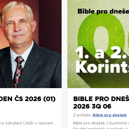
DEN ČS 2026 (01)
BIBLE PRO DNEŠ
2026 3Q 06
Z pořadu:
Bible pro dnešek
ho sdružení CASD s názvem
Bible pro dnešek / Duchovní