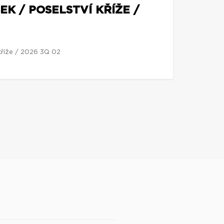
EK / POSELSTVÍ KŘÍŽE /
 kříže / 2026 3Q 02