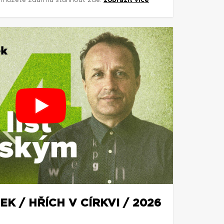
si můžete zdarma stáhnout zde:
zobrazit více
K / HŘÍCH V CÍRKVI / 2026