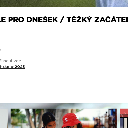
LE PRO DNEŠEK / TĚŽKÝ ZAČÁTEK
3
táhnout zde:
i-skola-2025