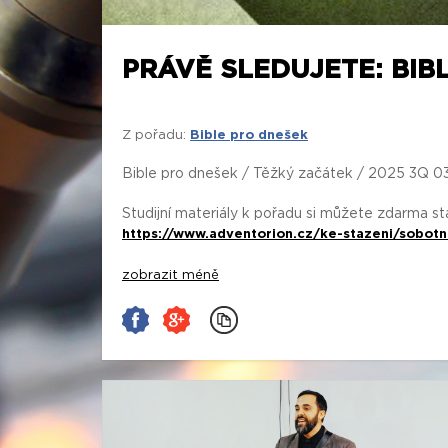
PRÁVĚ SLEDUJETE: BIB
Z pořadu:
Bible pro dnešek
Bible pro dnešek / Těžký začátek / 2025 3Q 0
Studijní materiály k pořadu si můžete zdarma s
https://www.adventorion.cz/ke-stazeni/sobotn
zobrazit méně