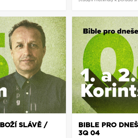
Studijní materiály k pořadu 
BOŽÍ SLÁVĚ /
BIBLE PRO DNEŠE
3Q 04