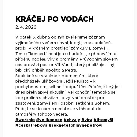
KRÁČEJ PO VODÁCH
2. 4. 2026
V pátek 3. dubna od 19h zveřejníme záznam
výjimečného večera chval, který jsme společně
prožili v krásném prostředí zámku v Litomyšli.
Tento "koncert" není jen o hudbě – je především o
příběhu naděje, víry a proměny. Průvodním slovem
nás provází pastor Vít Vurst, který přibližuje silný
biblický příběh apoštola Petra.
Společně se vracíme k momentům, které
předcházely ukřižování Ježíše Krista – k
pochybnostem, selhání i odpuštění. Příběh, který je i
dnes překvapivě aktuální. Velikonoční tématika se
zde prolíná s chválami a vytváří prostor pro
zastavení, zamyšlení i osobní setkání s Bohem.
Přidejte se k nám a nechte se vtáhnout do
atmosféry tohoto večera.
#worship
#velikonoce
#chvaly
#víra
#litomyšl
#ceskatrebova
#reknetetohlavnepetrovi