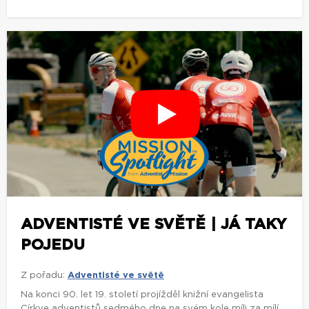
ADVENTISTÉ VE SVĚTĚ | JÁ TAKY
POJEDU
Z pořadu:
Adventisté ve světě
Na konci 90. let 19. století projížděl knižní evangelista
Církve adventistů sedmého dne na svém kole míli za mílí