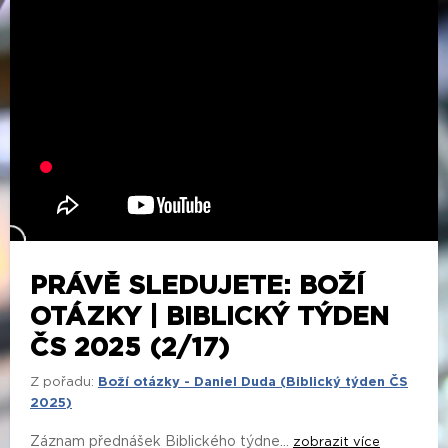
PRÁVĚ SLEDUJETE: BOŽÍ
OTÁZKY | BIBLICKÝ TÝDEN
ČS 2025 (2/17)
Z pořadu:
Boží otázky - Daniel Duda (Biblický týden ČS
2025)
Záznam přednášek Biblického týdne...
zobrazit více