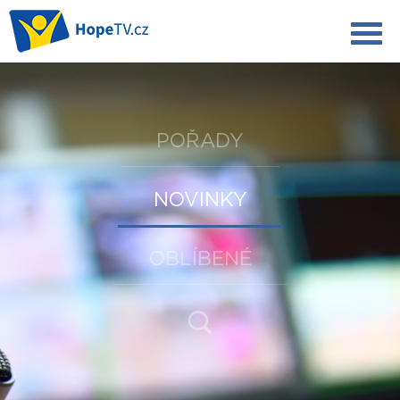
POŘADY
NOVINKY
OBLÍBENÉ