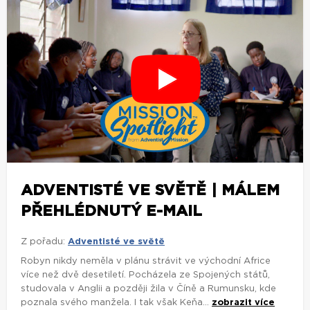
ADVENTISTÉ VE SVĚTĚ | MÁLEM
PŘEHLÉDNUTÝ E-MAIL
Z pořadu:
Adventisté ve světě
Robyn nikdy neměla v plánu strávit ve východní Africe
více než dvě desetiletí. Pocházela ze Spojených států,
studovala v Anglii a později žila v Číně a Rumunsku, kde
poznala svého manžela. I tak však Keňa...
zobrazit více