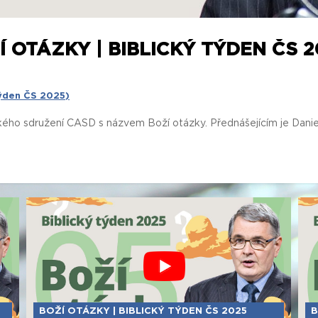
 OTÁZKY | BIBLICKÝ TÝDEN ČS 20
týden ČS 2025)
ho sdružení CASD s názvem Boží otázky. Přednášejícím je Daniel
BOŽÍ OTÁZKY | BIBLICKÝ TÝDEN ČS 2025
B