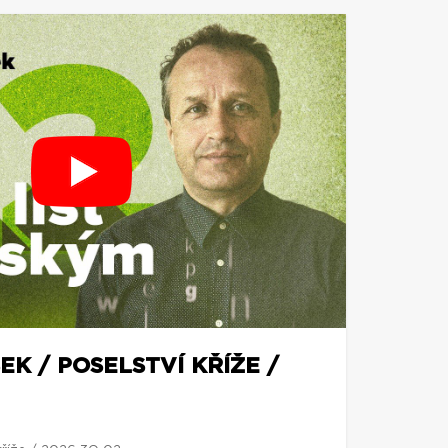
EK / POSELSTVÍ KŘÍŽE /