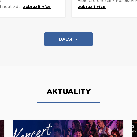
3
Bible pro dnešek / Poselství
áhnout zde:
zobrazit více
zobrazit více
DALŠÍ
AKTUALITY