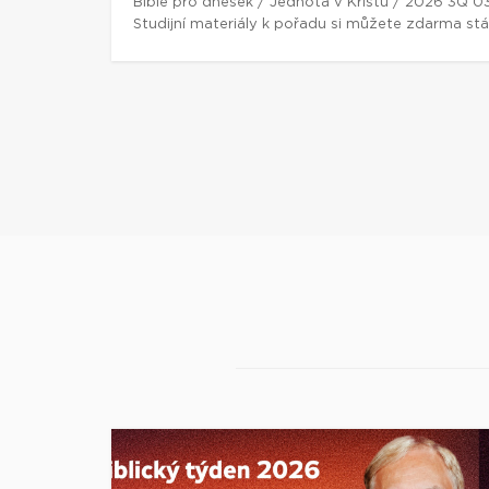
Bible pro dnešek / Jednota v Kristu / 2026 3Q 0
Studijní materiály k pořadu si můžete zdarma st