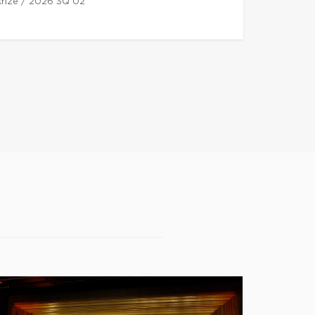
 kříže / 2026 3Q 02