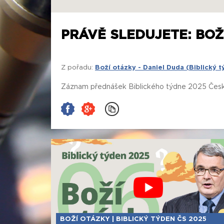
PRÁVĚ SLEDUJETE: BOŽÍ
Z pořadu:
Boží otázky - Daniel Duda (Biblický 
Záznam přednášek Biblického týdne 2025 České
BOŽÍ OTÁZKY | BIBLICKÝ TÝDEN ČS 2025