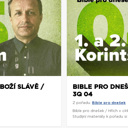
BOŽÍ SLÁVĚ /
BIBLE PRO DNEŠE
3Q 04
Z pořadu:
Bible pro dnešek
5
Bible pro dnešek / Hřích v cí
Studijní materiály k pořadu 