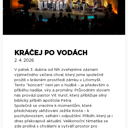
KRÁČEJ PO VODÁCH
2. 4. 2026
V pátek 3. dubna od 19h zveřejníme záznam
výjimečného večera chval, který jsme společně
prožili v krásném prostředí zámku v Litomyšli.
Tento "koncert" není jen o hudbě – je především o
příběhu naděje, víry a proměny. Průvodním slovem
nás provází pastor Vít Vurst, který přibližuje silný
biblický příběh apoštola Petra.
Společně se vracíme k momentům, které
předcházely ukřižování Ježíše Krista – k
pochybnostem, selhání i odpuštění. Příběh, který je i
dnes překvapivě aktuální. Velikonoční tématika se
zde prolíná s chválami a vytváří prostor pro