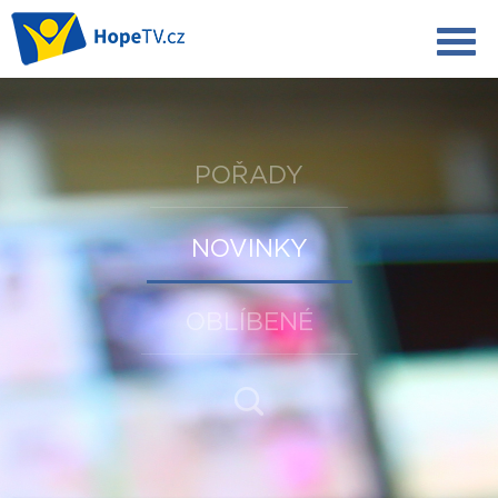
POŘADY
NOVINKY
OBLÍBENÉ