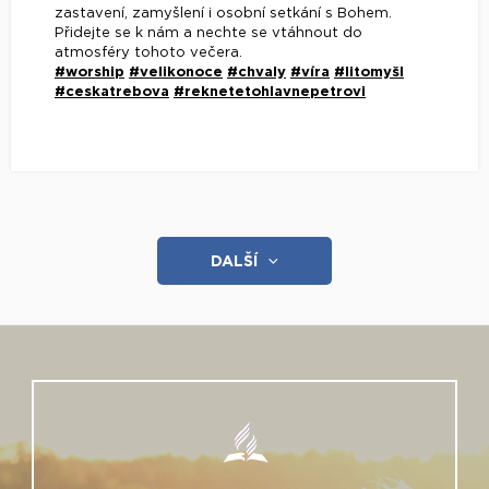
zastavení, zamyšlení i osobní setkání s Bohem.
Přidejte se k nám a nechte se vtáhnout do
atmosféry tohoto večera.
#worship
#velikonoce
#chvaly
#víra
#litomyšl
#ceskatrebova
#reknetetohlavnepetrovi
DALŠÍ