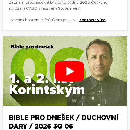
Záznam přednášek Biblického týdne 2026 Českého
sdružení CASD s názvem Stupně víry.
Hlavním hostem a řečníkem je JON...
zobrazit více
BIBLE PRO DNEŠEK / DUCHOVNÍ
DARY / 2026 3Q 06