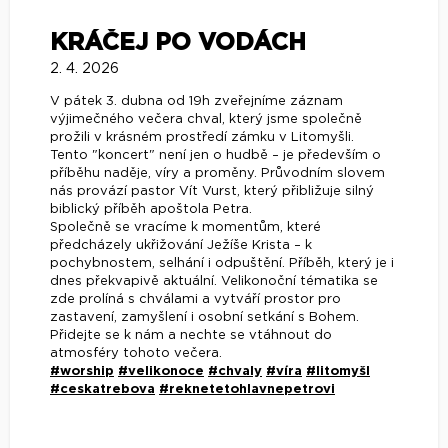
KRÁČEJ PO VODÁCH
2. 4. 2026
V pátek 3. dubna od 19h zveřejníme záznam
výjimečného večera chval, který jsme společně
prožili v krásném prostředí zámku v Litomyšli.
Tento "koncert" není jen o hudbě – je především o
příběhu naděje, víry a proměny. Průvodním slovem
nás provází pastor Vít Vurst, který přibližuje silný
biblický příběh apoštola Petra.
Společně se vracíme k momentům, které
předcházely ukřižování Ježíše Krista – k
pochybnostem, selhání i odpuštění. Příběh, který je i
dnes překvapivě aktuální. Velikonoční tématika se
zde prolíná s chválami a vytváří prostor pro
zastavení, zamyšlení i osobní setkání s Bohem.
Přidejte se k nám a nechte se vtáhnout do
atmosféry tohoto večera.
#worship
#velikonoce
#chvaly
#víra
#litomyšl
#ceskatrebova
#reknetetohlavnepetrovi