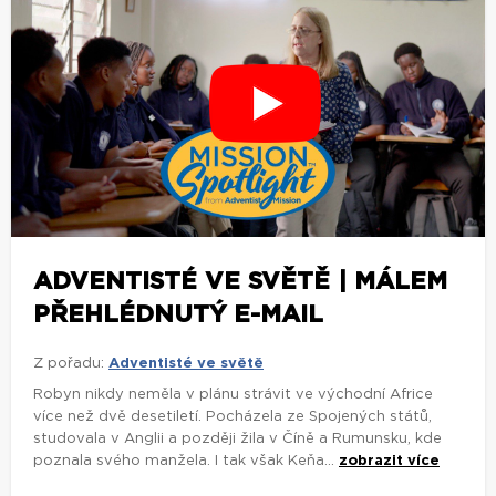
ADVENTISTÉ VE SVĚTĚ | MÁLEM
PŘEHLÉDNUTÝ E-MAIL
Z pořadu:
Adventisté ve světě
Robyn nikdy neměla v plánu strávit ve východní Africe
více než dvě desetiletí. Pocházela ze Spojených států,
studovala v Anglii a později žila v Číně a Rumunsku, kde
poznala svého manžela. I tak však Keňa...
zobrazit více