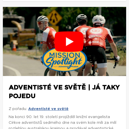
ADVENTISTÉ VE SVĚTĚ | JÁ TAKY
POJEDU
Z pořadu:
Adventisté ve světě
Na konci 90. let 19. století projížděl knižní evangelista
Církve adventistů sedmého dne na svém kole míli za mílí
rozlehlou australskou krajinou a prodával adventistické